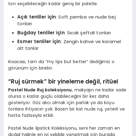
ton seçebileceğin kadar geniş bir paletle.
Açık tenliler için
: Soft pembe ve nude bej
tonları
Buğday tenliler için
: Sıcak şeftali tonları
Esmer tenliler için
: Zengin kahve ve karamel
alt tonlar
Kısacası, tam da “my lips but better” dediğimiz o
görünüm için birebir.
“
Ruj sürmek” bir yineleme değ
il, rit
üel
Pastel Nude Ruj koleksiyonu
, makyajın ne kadar sade
olursa o kadar güçlü olabileceğini bir kez daha
gösteriyor. Göz alıcı olmak için parlak ya da koyu
tonlara ihtiyacın yok. Bazen bir kat nude ruj, yeterli ve
hatta fazlasıyla etkili.
Pastel Nude lipstick Koleksiyonu, seni her zaman en
doğal halinle en iyi şekilde yansıtmak için burada.