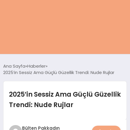
ANASAYFA
Ana Sayfa
Haberler
2025’in Sessiz Ama Güçlü Güzellik Trendi: Nude Rujlar
KADIN
SAĞLIK
2025’in Sessiz Ama Güçlü Güzellik
Trendi: Nude Rujlar
MAGAZIN
SPOR & FITNESS
Bülten Pakkadın