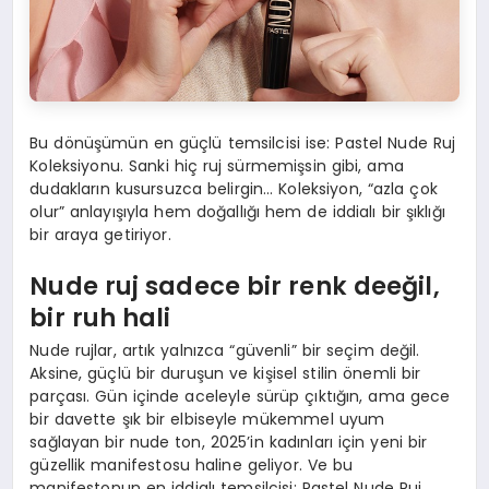
Bu dönüşümün en güçlü temsilcisi ise: Pastel Nude Ruj
Koleksiyonu. Sanki hiç ruj sürmemişsin gibi, ama
dudakların kusursuzca belirgin… Koleksiyon, “azla çok
olur” anlayışıyla hem doğallığı hem de iddialı bir şıklığı
bir araya getiriyor.
Nude ruj sadece bir r
enk dee
ğil,
bir ruh hali
Nude rujlar, artık yalnızca “güvenli” bir seçim değil.
Aksine, güçlü bir duruşun ve kişisel stilin önemli bir
parçası. Gün içinde aceleyle sürüp çıktığın, ama gece
bir davette şık bir elbiseyle mükemmel uyum
sağlayan bir nude ton, 2025’in kadınları için yeni bir
güzellik manifestosu haline geliyor. Ve bu
manifestonun en iddialı temsilcisi: Pastel Nude Ruj