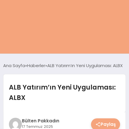
ANASAYFA
Ana Sayfa
Haberler
ALB Yatırım’ın Yeni Uygulaması: ALBX
KADIN
ALB Yatırım’ın Yeni Uygulaması:
SAĞLIK
ALBX
MAGAZIN
SPOR & FITNESS
Bülten Pakkadın
Paylaş
17 Temmuz 2025