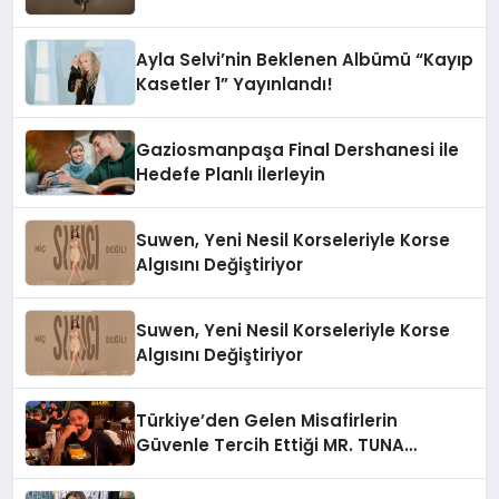
Ayla Selvi’nin Beklenen Albümü “Kayıp
Kasetler 1” Yayınlandı!
Gaziosmanpaşa Final Dershanesi ile
Hedefe Planlı İlerleyin
Suwen, Yeni Nesil Korseleriyle Korse
Algısını Değiştiriyor
Suwen, Yeni Nesil Korseleriyle Korse
Algısını Değiştiriyor
Türkiye’den Gelen Misafirlerin
Güvenle Tercih Ettiği MR. TUNA
Restaurant Uluslararası Başarısıyla
Dikkat Çekiyor