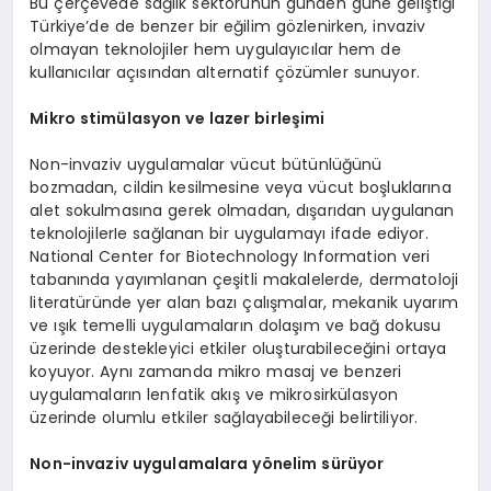
Bu çerçevede sağlık sektörünün günden güne geliştiği
Türkiye’de de benzer bir eğilim gözlenirken, invaziv
olmayan teknolojiler hem uygulayıcılar hem de
kullanıcılar açısından alternatif çözümler sunuyor.
Mikro stim
ülasyon ve lazer birleşimi
Non-invaziv uygulamalar vücut bütünlüğünü
bozmadan, cildin kesilmesine veya vücut boşluklarına
alet sokulmasına gerek olmadan, dışarıdan uygulanan
teknolojilerIe sağlanan bir uygulamayı ifade ediyor.
National Center for Biotechnology Information veri
tabanında yayımlanan çeşitli makalelerde, dermatoloji
literatüründe yer alan bazı çalışmalar, mekanik uyarım
ve ışık temelli uygulamaların dolaşım ve bağ dokusu
üzerinde destekleyici etkiler oluşturabileceğini ortaya
koyuyor. Aynı zamanda mikro masaj ve benzeri
uygulamaların lenfatik akış ve mikrosirkülasyon
üzerinde olumlu etkiler sağlayabileceği belirtiliyor.
Non-invaziv uygulamalara y
ö
nelim sürüyor