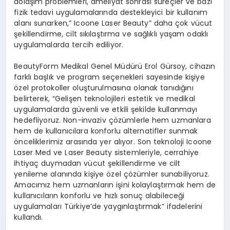
dolaşım problemleri, ameliyat sonrası süreçler ve bazı
fizik tedavi uygulamalarında destekleyici bir kullanım
alanı sunarken,” Icoone Laser Beauty” daha çok vücut
şekillendirme, cilt sıkılaştırma ve sağlıklı yaşam odaklı
uygulamalarda tercih ediliyor.
BeautyForm Medikal Genel Müdürü Erol Gürsoy, cihazın
farklı başlık ve program seçenekleri sayesinde kişiye
özel protokoller oluşturulmasına olanak tanıdığını
belirterek, “Gelişen teknolojileri estetik ve medikal
uygulamalarda güvenli ve etkili şekilde kullanmayı
hedefliyoruz. Non-invaziv çözümlerle hem uzmanlara
hem de kullanıcılara konforlu alternatifler sunmak
önceliklerimiz arasında yer alıyor. Son teknoloji Icoone
Laser Med ve Laser Beauty sistemleriyle, cerrahiye
ihtiyaç duymadan vücut şekillendirme ve cilt
yenileme alanında kişiye özel çözümler sunabiliyoruz.
Amacımız hem uzmanların işini kolaylaştırmak hem de
kullanıcıların konforlu ve hızlı sonuç alabileceği
uygulamaları Türkiye’de yaygınlaştırmak” ifadelerini
kullandı.