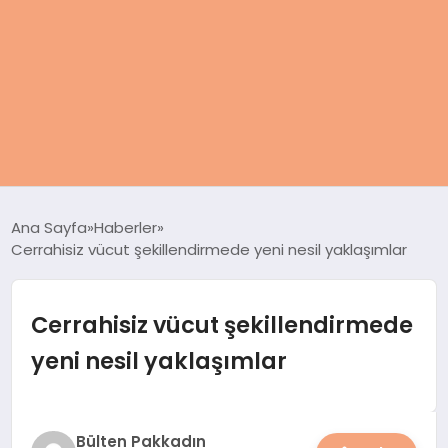
ANASAYFA
Ana Sayfa
Haberler
Cerrahisiz vücut şekillendirmede yeni nesil yaklaşımlar
KADIN
SAĞLIK
Cerrahisiz vücut şekillendirmede
yeni nesil yaklaşımlar
MAGAZIN
SPOR & FITNESS
Bülten Pakkadın