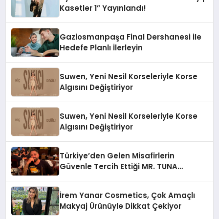
Kasetler 1” Yayınlandı!
Gaziosmanpaşa Final Dershanesi ile
Hedefe Planlı İlerleyin
Suwen, Yeni Nesil Korseleriyle Korse
Algısını Değiştiriyor
Suwen, Yeni Nesil Korseleriyle Korse
Algısını Değiştiriyor
Türkiye’den Gelen Misafirlerin
Güvenle Tercih Ettiği MR. TUNA
Restaurant Uluslararası Başarısıyla
Dikkat Çekiyor
İrem Yanar Cosmetics, Çok Amaçlı
Makyaj Ürünüyle Dikkat Çekiyor