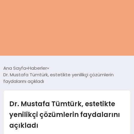
ANASAYFA
Ana Sayfa
Haberler
Dr. Mustafa Tümtürk, estetikte yenilikçi çözümlerin
KADIN
faydalarını açıkladı
SAĞLIK
Dr. Mustafa Tümtürk, estetikte
MAGAZIN
yenilikçi çözümlerin faydalarını
açıkladı
SPOR & FITNESS