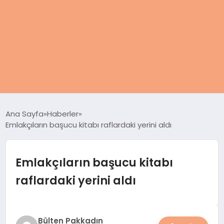
ANASAYFA
Ana Sayfa
Haberler
Emlakçıların başucu kitabı raflardaki yerini aldı
KADIN
SAĞLIK
Emlakçıların başucu kitabı
raflardaki yerini aldı
MAGAZIN
SPOR & FITNESS
Bülten Pakkadın