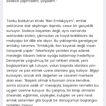
sadece yapmadım, yaşadım.”
Tanku Bulduk’un kitabı “Ben Emlakçıyım”, emlak
sektörüne dair alışılmışın dışında, cesur bir gerçeklik
sunuyor. Sadece başarıları değil, aynı zamanda
sektördeki krizleri, çıkmazları ve hayal kırıklıklarını da
makyajsız bir dille ele alıyor. Bu yaklaşımla genelgeçer
emlakçı tanımını, “Emlakçılık, ilan koyarak değil, insan
tanıyarak yapılır” felsefesiyle yeniden inşa ederek
mesleğin itibarını tekrar ayağa kaldırmayı hedefliyor.
Deneyimle yoğrulmuş bir yol rehberi olarak, yeni
başlayanlara ışık tutuyor, yolun başında olanlara yön
veriyor ve pes etmek üzere olanlara güç katıyor. Bilgiyi
kutsayan, ancak etik değerleri ve cesareti merkeze
alan eser, “Başarılı olmak istiyorsan önce kendine,
sonra sözüne sadık ol” mesajıyla, başarının temelini bu
üçgen üzerine kuruyor. Bu çalışma, bir kitap olmanın
ötesinde; eğitimler, söyleşiler, kulüpler ve yeni nesil
emlak sistemleri gibi büyük bir dönüşümün başlangıcı
niteliğini taşıyor.