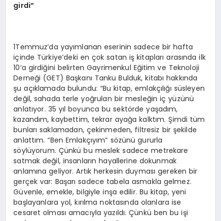
girdi”
1Temmuz’da yayımlanan eserinin sadece bir hafta
içinde Türkiye’deki en çok satan iş kitapları arasında ilk
10’a girdiğini belirten Gayrimenkul Eğitim ve Teknoloji
Derneği (GET) Başkanı Tanku Bulduk, kitabı hakkında
şu açıklamada bulundu: “Bu kitap, emlakçılığı süsleyen
değil, sahada terle yoğrulan bir mesleğin iç yüzünü
anlatıyor. 35 yıl boyunca bu sektörde yaşadım,
kazandım, kaybettim, tekrar ayağa kalktım. Şimdi tüm
bunları saklamadan, çekinmeden, filtresiz bir şekilde
anlattım. “Ben Emlakçıyım” sözünü gururla
söylüyorum. Çünkü bu meslek sadece metrekare
satmak değil, insanların hayallerine dokunmak
anlamına geliyor. Artık herkesin duyması gereken bir
gerçek var: Başarı sadece tabela asmakla gelmez.
Güvenle, emekle, bilgiyle inşa edilir. Bu kitap, yeni
başlayanlara yol, kırılma noktasında olanlara ise
cesaret olması amacıyla yazıldı. Çünkü ben bu işi