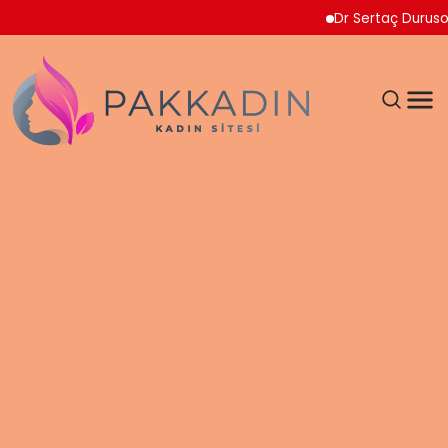
Dr Sertaç Durusoy Multip