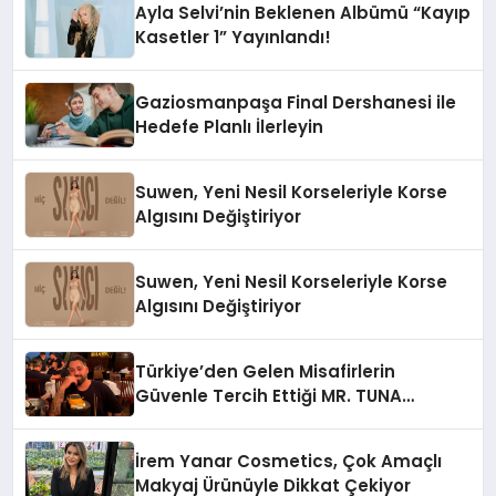
Ayla Selvi’nin Beklenen Albümü “Kayıp
Kasetler 1” Yayınlandı!
Gaziosmanpaşa Final Dershanesi ile
Hedefe Planlı İlerleyin
Suwen, Yeni Nesil Korseleriyle Korse
Algısını Değiştiriyor
Suwen, Yeni Nesil Korseleriyle Korse
Algısını Değiştiriyor
Türkiye’den Gelen Misafirlerin
Güvenle Tercih Ettiği MR. TUNA
Restaurant Uluslararası Başarısıyla
Dikkat Çekiyor
İrem Yanar Cosmetics, Çok Amaçlı
Makyaj Ürünüyle Dikkat Çekiyor