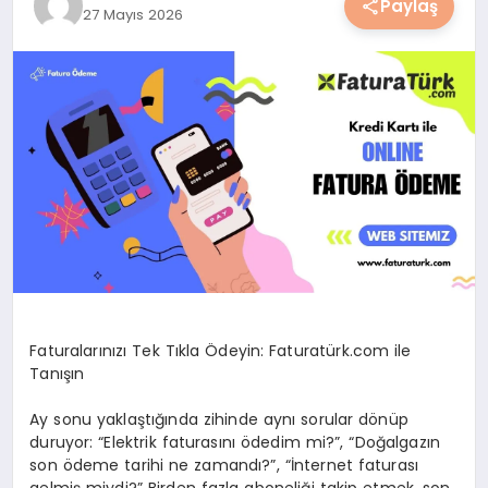
Paylaş
27 Mayıs 2026
YAŞAM
YEMEK
KIMDIR?
HESAPLAMALAR
Faturalarınızı Tek Tıkla Ödeyin: Faturatürk.com ile
Tanışın
Ay sonu yaklaştığında zihinde aynı sorular dönüp
duruyor: “Elektrik faturasını ödedim mi?”, “Doğalgazın
son ödeme tarihi ne zamandı?”, “İnternet faturası
gelmiş miydi?” Birden fazla aboneliği takip etmek, son