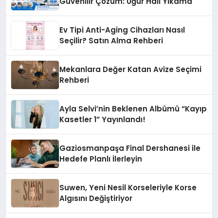
Güvenilir Çözüm: Uğur Halı Yıkama
Ev Tipi Anti-Aging Cihazları Nasıl
Seçilir? Satın Alma Rehberi
Mekanlara Değer Katan Avize Seçimi
Rehberi
Ayla Selvi’nin Beklenen Albümü “Kayıp
Kasetler 1” Yayınlandı!
Gaziosmanpaşa Final Dershanesi ile
Hedefe Planlı İlerleyin
Suwen, Yeni Nesil Korseleriyle Korse
Algısını Değiştiriyor