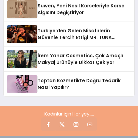
Suwen, Yeni Nesil Korseleriyle Korse
Algısını Değiştiriyor
Türkiye’den Gelen Misafirlerin
Güvenle Tercih Ettiği MR. TUNA
Restaurant Uluslararası Başarısıyla
Dikkat Çekiyor
İrem Yanar Cosmetics, Çok Amaçlı
Makyaj Ürünüyle Dikkat Çekiyor
Toptan Kozmetikte Doğru Tedarik
Nasıl Yapılır?
Kadınlar için Her şey.....