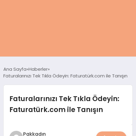
ANASAYFA
Ana Sayfa
Haberler
Faturalarınızı Tek Tıkla Ödeyin: Faturatürk.com ile Tanışın
KADIN
SAĞLIK
Faturalarınızı Tek Tıkla Ödeyin:
Faturatürk.com ile Tanışın
MAGAZIN
SPOR & FITNESS
Pakkadın