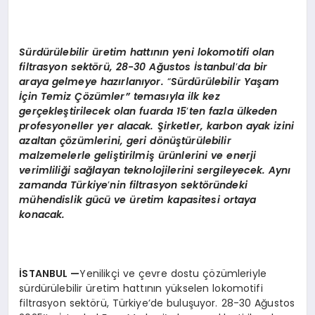
Sürdürülebilir üretim hattının yeni lokomotifi olan
filtrasyon sekt
ö
rü, 28-30 Ağ
ustos
İstanbul
’
da bir
araya gelmeye hazı
rlan
ıyor.
“
Sürdürülebilir Yaşam
İçin Temiz Çözümler”
temas
ıyla ilk kez
gerçekleştirilecek olan fuarda 15
’
ten fazla ülkeden
profesyoneller yer alacak. Şirketler, karbon ayak izini
azaltan çözümlerini, geri d
ö
nüştürülebilir
malzemelerle geliştirilmiş ürünlerini ve enerji
verimliliği sağlayan teknolojilerini sergileyecek. Aynı
zamanda Türkiye
’
nin filtrasyon sekt
ö
ründeki
mühendislik gücü
ve
üretim kapasitesi ortaya
konacak.
İSTANBUL
—
Yenilikçi ve çevre dostu çözümleriyle
sürdürülebilir üretim hattının yükselen lokomotifi
filtrasyon sektörü, Türkiye’de buluşuyor. 28-30 Ağustos