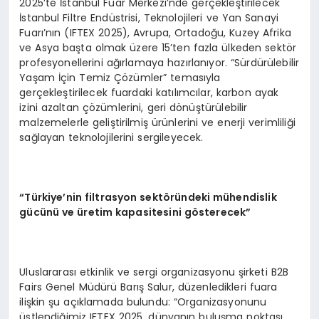
2025’te İstanbul Fuar Merkezi’nde gerçekleştirilecek
İstanbul Filtre Endüstrisi, Teknolojileri ve Yan Sanayi
Fuarı’nın (IFTEX 2025), Avrupa, Ortadoğu, Kuzey Afrika
ve Asya başta olmak üzere 15’ten fazla ülkeden sektör
profesyonellerini ağırlamaya hazırlanıyor. “Sürdürülebilir
Yaşam İçin Temiz Çözümler” temasıyla
gerçekleştirilecek fuardaki katılımcılar, karbon ayak
izini azaltan çözümlerini, geri dönüştürülebilir
malzemelerle geliştirilmiş ürünlerini ve enerji verimliliği
sağlayan teknolojilerini sergileyecek.
“Türkiye’nin filtrasyon sektöründeki mühendislik
gücünü ve üretim kapasitesini gösterecek”
Uluslararası etkinlik ve sergi organizasyonu şirketi B2B
Fairs Genel Müdürü Barış Salur, düzenledikleri fuara
ilişkin şu açıklamada bulundu: “Organizasyonunu
üstlendiğimiz IFTEX 2025, dünyanın buluşma noktası