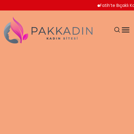
Fatih’te Bıçaklı Kavga