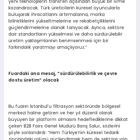
yeni teknolojilerin transferi açısından büyük bir ivme
kazandıracak. Türk üreticilerin küresel oyuncularla
buluşarak ihracatlarını artırmalarına, marka
bilinirliklerini yükseltmelerine ve rekabetçiliklerini
güçlendirmelerine olanak tanıyacak. Ayrıca, sektöre
dair standartların yükselmesi ve daha sürdürülebilir
üretim yaklaşımlarının benimsenmesi için bir
farkındalık yaratmayı amaçlıyoruz.”
Fuardaki ana mesaj, “sürdürülebilirlik ve çevre
dostu üretim” olacak
Bu fuarın İstanbul’u filtrasyon sektöründe bölgesel
merkezi haline getiren ve her yıl düzenli olarak
büyüyen bir platform olmasını hedeflediklerine dikkat
çeken B2B Fairs Genel Müdürü Barış Salur, sözlerini
şöyle sonlandırdı: “Hem Türkiye’nin küresel tedarik
zincirindeki rolünü güçlendirmek hem de sektöre yön