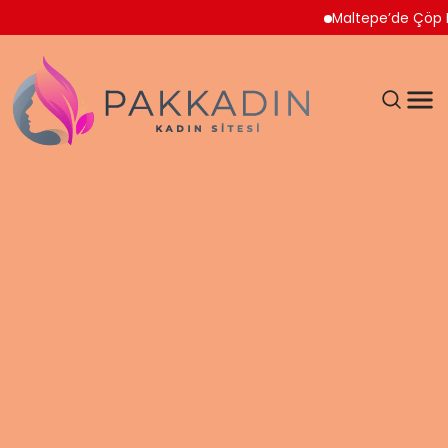
Maltepe’de Çöp Ev Temiz