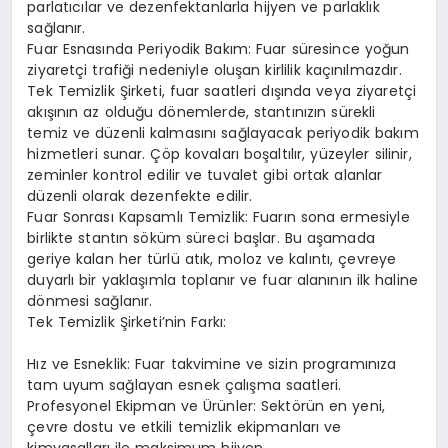
parlatıcılar ve dezenfektanlarla hijyen ve parlaklık
sağlanır.
Fuar Esnasında Periyodik Bakım: Fuar süresince yoğun
ziyaretçi trafiği nedeniyle oluşan kirlilik kaçınılmazdır.
Tek Temizlik Şirketi, fuar saatleri dışında veya ziyaretçi
akışının az olduğu dönemlerde, stantınızın sürekli
temiz ve düzenli kalmasını sağlayacak periyodik bakım
hizmetleri sunar. Çöp kovaları boşaltılır, yüzeyler silinir,
zeminler kontrol edilir ve tuvalet gibi ortak alanlar
düzenli olarak dezenfekte edilir.
Fuar Sonrası Kapsamlı Temizlik: Fuarın sona ermesiyle
birlikte stantın söküm süreci başlar. Bu aşamada
geriye kalan her türlü atık, moloz ve kalıntı, çevreye
duyarlı bir yaklaşımla toplanır ve fuar alanının ilk haline
dönmesi sağlanır.
Tek Temizlik Şirketi’nin Farkı:
Hız ve Esneklik: Fuar takvimine ve sizin programınıza
tam uyum sağlayan esnek çalışma saatleri.
Profesyonel Ekipman ve Ürünler: Sektörün en yeni,
çevre dostu ve etkili temizlik ekipmanları ve
kimyasalları ile maksimum hijyen.