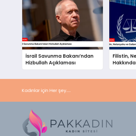
İsrail Savunma Bakanı’ndan
Filistin,
Hizbullah Açıklaması
Hakkında
UCM’ye S
Kadınlar için Her şey.....