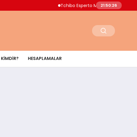
Tchibo Esperto Mini Kahve Makinesinde 4.00
21:50:27
KIMDIR?
HESAPLAMALAR