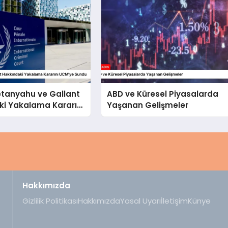
 Netanyahu ve Gallant
ABD ve Küresel Piyasalarda
ki Yakalama Kararını
Yaşanan Gelişmeler
undu
Hakkımızda
Gizlilik Politikası
Hakkımızda
Yasal Uyarı
İletişim
Künye