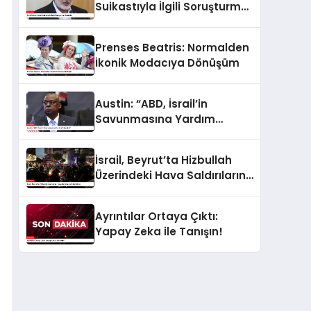
Suikastıyla İlgili Soruşturma
Başlatıldı
Prenses Beatris: Normalden
İkonik Modacıya Dönüşüm
Austin: “ABD, İsrail’in
Savunmasına Yardım
Edecektir”
İsrail, Beyrut’ta Hizbullah
Üzerindeki Hava Saldırılarını
Sürdürüyor
Ayrıntılar Ortaya Çıktı:
Yapay Zeka ile Tanışın!