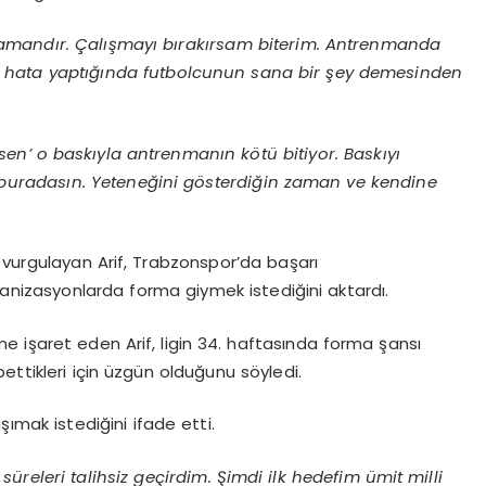
zamandır. Çalışmayı bırakırsam biterim. Antrenmanda
ir hata yaptığında futbolcunun sana bir şey demesinden
en’ o baskıyla antrenmanın kötü bitiyor. Baskıyı
 buradasın. Yeteneğini gösterdiğin zaman ve kendine
 vurgulayan Arif, Trabzonspor’da başarı
ganizasyonlarda forma giymek istediğini aktardı.
e işaret eden Arif, ligin 34. haftasında forma şansı
ettikleri için üzgün olduğunu söyledi.
şımak istediğini ifade etti.
süreleri talihsiz geçirdim. Şimdi ilk hedefim ümit milli