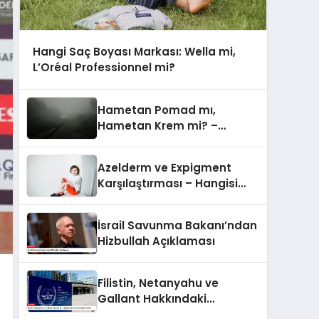
Hangi Saç Boyası Markası: Wella mi,
L’Oréal Professionnel mi?
Hametan Pomad mı,
Hametan Krem mi? –
Hangisini Seçmeli?
Azelderm ve Expigment
Karşılaştırması – Hangisi
Daha Etkili Leke Karşıtıdır?
İsrail Savunma Bakanı’ndan
Hizbullah Açıklaması
Filistin, Netanyahu ve
Gallant Hakkındaki
Yakalama Kararını UCM’ye