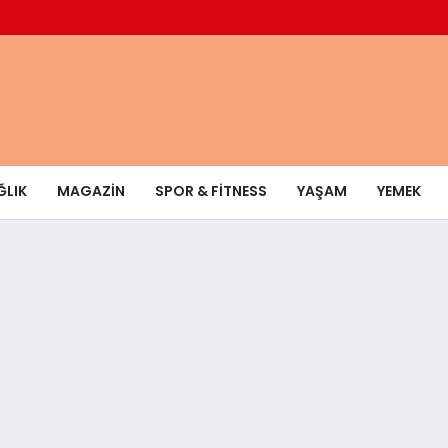
ĞLIK
MAGAZIN
SPOR & FITNESS
YAŞAM
YEMEK