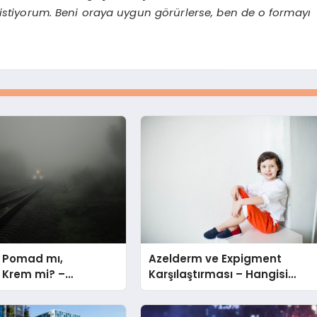
 istiyorum. Beni oraya uygun görürlerse, ben de o formayı
 Pomad mı,
Azelderm ve Expigment
Krem mi? –
Karşılaştırması – Hangisi
 Seçmeli?
Daha Etkili Leke Karşıtıdır?