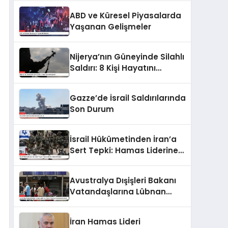
Sundu
ABD ve Küresel Piyasalarda
Yaşanan Gelişmeler
Nijerya’nın Güneyinde Silahlı
Saldırı: 8 Kişi Hayatını
Kaybetti
Gazze’de İsrail Saldırılarında
Son Durum
İsrail Hükümetinden İran’a
Sert Tepki: Hamas Liderine
Saldırı İddiaları
Avustralya Dışişleri Bakanı
Vatandaşlarına Lübnan
Seyahati Konusunda Uyardı
İran Hamas Lideri