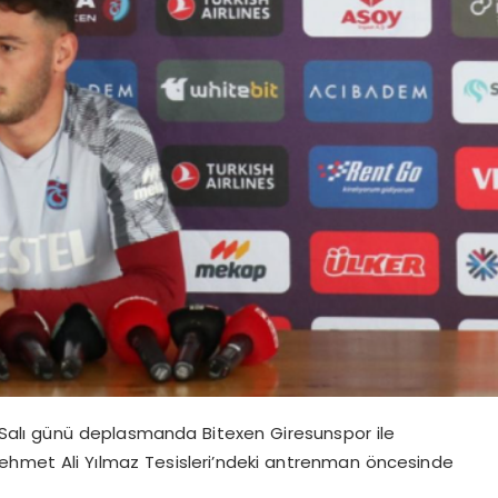
 Salı günü deplasmanda Bitexen Giresunspor ile
ehmet Ali Yılmaz Tesisleri’ndeki antrenman öncesinde