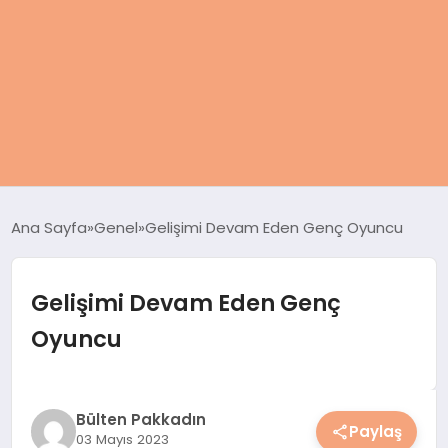
ANASAYFA
Ana Sayfa
Genel
Gelişimi Devam Eden Genç Oyuncu
KADIN
Gelişimi Devam Eden Genç
SAĞLIK
Oyuncu
MAGAZIN
SPOR & FITNESS
Bülten Pakkadın
Paylaş
03 Mayıs 2023