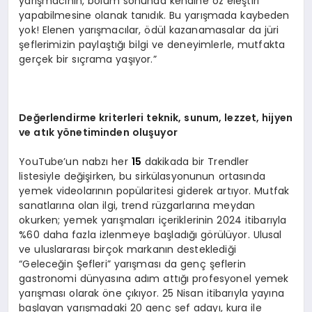
yarışmacının, bölüm sonunda kendine öz eleştiri
yapabilmesine olanak tanıdık. Bu yarışmada kaybeden
yok! Elenen yarışmacılar, ödül kazanamasalar da jüri
şeflerimizin paylaştığı bilgi ve deneyimlerle, mutfakta
gerçek bir sıçrama yaşıyor.”
Değerlendirme kriterleri teknik, sunum, lezzet, hijyen
ve atık yönetiminden oluşuyor
YouTube’un nabzı her
15
dakikada bir Trendler
listesiyle değişirken, bu sirkülasyonunun ortasında
yemek videolarının popülaritesi giderek artıyor. Mutfak
sanatlarına olan ilgi, trend rüzgarlarına meydan
okurken; yemek yarışmaları içeriklerinin 2024 itibarıyla
%60 daha fazla izlenmeye başladığı görülüyor. Ulusal
ve uluslararası birçok markanın desteklediği
“Geleceğin Şefleri” yarışması da genç şeflerin
gastronomi dünyasına adım attığı profesyonel yemek
yarışması olarak öne çıkıyor. 25 Nisan itibarıyla yayına
başlayan yarışmadaki 20 genç şef adayı, kura ile