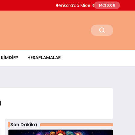
Ankara’da Mide Bulantısı Salgını Paniği Doktorda
14:36:08
KIMDIR?
HESAPLAMALAR
u
Son Dakika