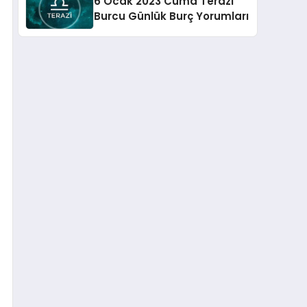
6 Ocak 2023 Cuma Terazi
Burcu Günlük Burç Yorumları