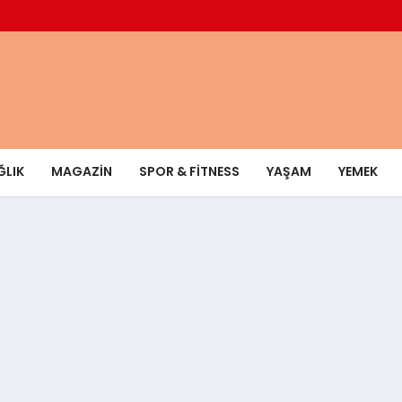
ĞLIK
MAGAZIN
SPOR & FITNESS
YAŞAM
YEMEK