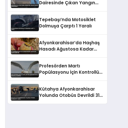
Dairesinde Çıkan Yangın
Söndürüldü
Tepebaşı’nda Motosiklet
Dolmuşa Çarptı 1 Yaralı
Afyonkarahisar’da Haşhaş
Hasadı Ağustosa Kadar
Sürecek
Profesörden Martı
Popülasyonu İçin Kontrollü
Müdahale Çağrısı
Kütahya Afyonkarahisar
Yolunda Otobüs Devrildi 31
Yaralı