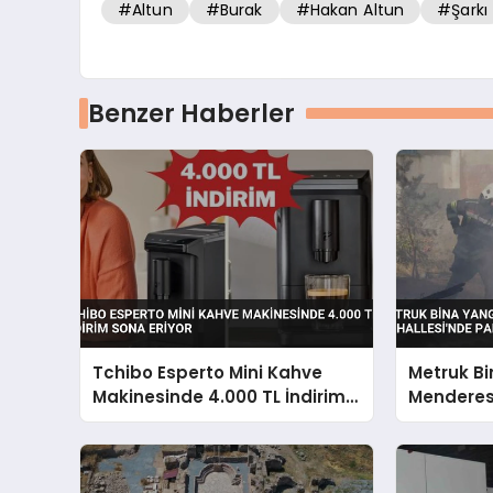
#Altun
#Burak
#Hakan Altun
#Şarkı
Benzer Haberler
Tchibo Esperto Mini Kahve
Metruk B
Makinesinde 4.000 TL İndirim
Menderes
Sona Eriyor
Yarattı