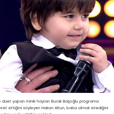
 ile düet yapan minik hayran Burak Başoğlu programa
ret ettiğini söyleyen Hakan Altun, baba olmak istediğini