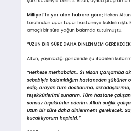
şarkı sözleriyle belirtti. Altun, ayrıca programa
Milliyet’te yer alan habere göre;
Hakan Altun,
tarafından apar topar hastaneye kaldırılmıştı. 
amaçlı bir süre yoğun bakımda tutulmuştu.
“UZUN BİR SÜRE DAHA DİNLENMEM GEREKECEK
Altun, yayınladığı gönderide şu ifadeleri kullanmı
“Herkese merhabalar… 21 Nisan Çarşamba akş
sebebiyle kaldırıldığım hastaneden şükürler o
edip, arayan tüm dostlarıma, arkadaşlarıma,
teşekkürlerimi sunarım. Tüm hastane çalışanları
sonsuz teşekkürler ederim. Allah sağlık çalış
Uzun bir süre daha dinlenmem gerekecek. Sağl
kucaklıyorum hepinizi.”