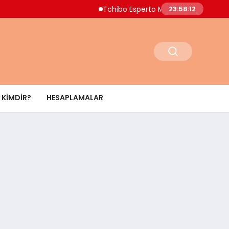
Tchibo Esperto Mini Kahve Makinesinde 4.00
23:58:13
KIMDIR?
HESAPLAMALAR