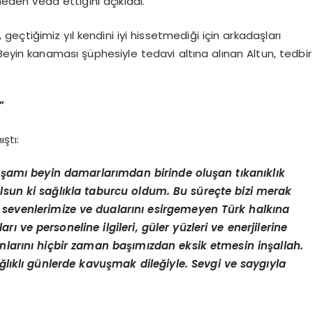
 neden veda ettiğini açıkladı.
 geçtiğimiz yıl kendini iyi hissetmediği için arkadaşları
Beyin kanaması şüphesiyle tedavi altına alınan Altun, tedbir
”
ştı:
amı beyin damarlarımdan birinde oluşan tıkanıklık
lsun ki sağlıkla taburcu oldum. Bu süreçte bizi merak
 sevenlerimize ve dualarını esirgemeyen Türk halkına
 ve personeline ilgileri, güler yüzleri ve enerjilerine
anlarını hiçbir zaman başımızdan eksik etmesin inşallah.
ıklı günlerde kavuşmak dileğiyle. Sevgi ve saygıyla