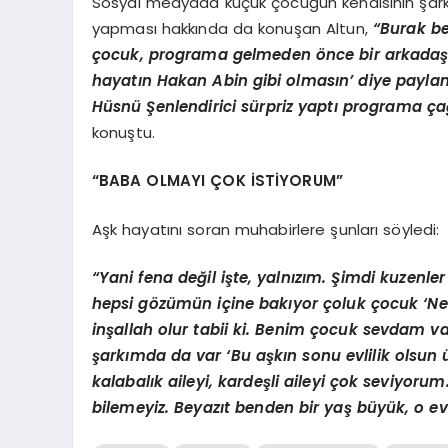
Sosyal medyada küçük çocuğun kendisinin şark
yapması hakkında da konuşan Altun,
“Burak be
çocuk, programa gelmeden önce bir arkadaşım
hayatın Hakan Abin gibi olmasın’ diye payla
Hüsnü Şenlendirici sürpriz yaptı programa çağ
konuştu.
“BABA OLMAYI ÇOK İSTİYORUM”
Aşk hayatını soran muhabirlere şunları söyledi:
“Yani fena değil işte, yalnızım. Şimdi kuzenle
hepsi gözümün içine bakıyor çoluk çocuk ‘Ne 
inşallah olur tabii ki. Benim çocuk sevdam v
şarkımda da var ‘Bu aşkın sonu evlilik olsun ü
kalabalık aileyi, kardeşli aileyi çok seviyorum
bilemeyiz. Beyazıt benden bir yaş büyük, o e