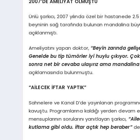
2007’DE AMELİYAT OLMUŞTU
Ünlü şarkıcı, 2007 yılında özel bir hastanede 2
beyninin sağ tarafında bulunan mandalina büyü
açıklanmıştı.
Ameliyatını yapan doktor,
“Beyin zarında geli
Genelde bu tip tümörler iyi huylu çıkıyor. Çok
sonra net bir cevaba ulaşırız ama mandalin
açıklamasında bulunmuştu.
“AİLECEK İFTAR YAPTIK”
Sahnelere ve Kanal D’de yayınlanan programına
kavuştu. Programlarına kaldığı yerden devam ed
mensuplarının sorularını yanıtlayan şarkıcı,
“Ail
kutlama gibi oldu. İftar açtık hep beraber”
ded