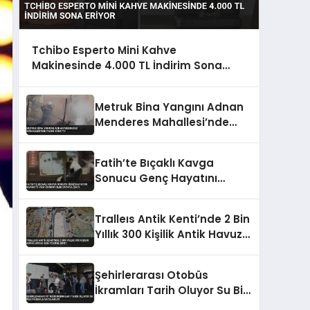
Tchibo Esperto Mini Kahve
Makinesinde 4.000 TL İndirim Sona
Eriyor
Metruk Bina Yangını Adnan
Menderes Mahallesi’nde
Panik Yarattı
Fatih’te Bıçaklı Kavga
Sonucu Genç Hayatını
Kaybetti Yeni Görüntüler
Ortaya Çıktı
Tralleıs Antik Kenti’nde 2 Bin
Yıllık 300 Kişilik Antik Havuz
Gün Yüzüne Çıktı
Şehirlerarası Otobüs
İkramları Tarih Oluyor Su Bile
Parayla Satılabilir