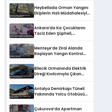
Heybeliada Orman Yangını
Ekiplerin Hızlı Müdahalesiyle
Söndürüldü
Ankara’da Kız Çocuklarını
Taciz Eden Şüpheli,
Müdahale Eden 72 Yaşındaki
Vatandaşa Saldırdı
Menteşe’de Zirai Alanda
Başlayan Yangın Kontrol
Altına Alındı
Bilecik Ormanında Elektrik
Direği Kıvılcımıyla Çıkan
Yangın Söndürüldü
Antalya Demirkapı Tüneli
Yakınında Yolcu Otobüsü
Alev Aldı
Çukurova’da Apartman