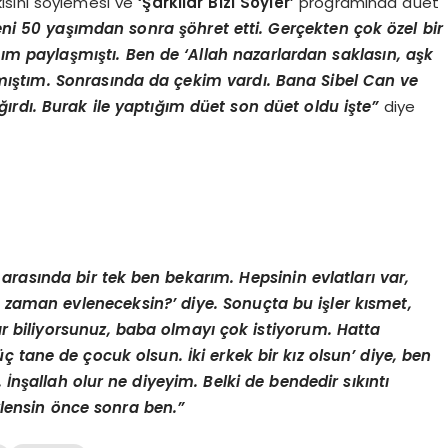
ısını söylemesi ve
‘Şarkılar Bizi Söyler’
programında düet
ni 50 yaşımdan sonra şöhret etti. Gerçekten çok özel bir
 paylaşmıştı. Ben de ‘Allah nazarlardan saklasın, aşk
mıştım. Sonrasında da çekim vardı. Bana Sibel Can ve
ırdı. Burak ile yaptığım düet son düet oldu işte”
diye
r arasında bir tek ben bekarım. Hepsinin evlatları var,
zaman evleneceksin?’ diye. Sonuçta bu işler kısmet,
ar biliyorsunuz, baba olmayı çok istiyorum. Hatta
ç tane de çocuk olsun. İki erkek bir kız olsun’ diye, ben
. İnşallah olur ne diyeyim. Belki de bendedir sıkıntı
vlensin önce sonra ben.”