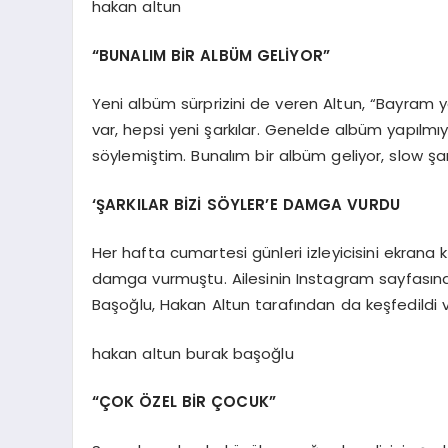
hakan altun
“BUNALIM BİR ALBÜM GELİYOR”
Yeni albüm sürprizini de veren Altun, “Bayram 
var, hepsi yeni şarkılar. Genelde albüm yapı
söylemiştim. Bunalım bir albüm geliyor, slow şar
‘ŞARKILAR BİZİ SÖYLER’E DAMGA VURDU
Her hafta cumartesi günleri izleyicisini ekrana k
damga vurmuştu. Ailesinin Instagram sayfasınd
Başoğlu, Hakan Altun tarafından da keşfedildi v
hakan altun burak başoğlu
“ÇOK ÖZEL BİR ÇOCUK”