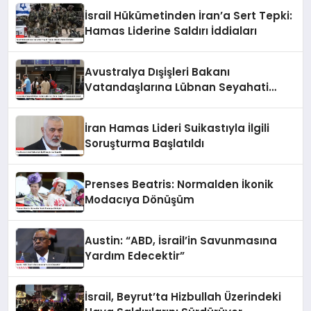
İsrail Hükümetinden İran’a Sert Tepki:
Hamas Liderine Saldırı İddiaları
Avustralya Dışişleri Bakanı
Vatandaşlarına Lübnan Seyahati
Konusunda Uyardı
İran Hamas Lideri Suikastıyla İlgili
Soruşturma Başlatıldı
Prenses Beatris: Normalden İkonik
Modacıya Dönüşüm
Austin: “ABD, İsrail’in Savunmasına
Yardım Edecektir”
İsrail, Beyrut’ta Hizbullah Üzerindeki