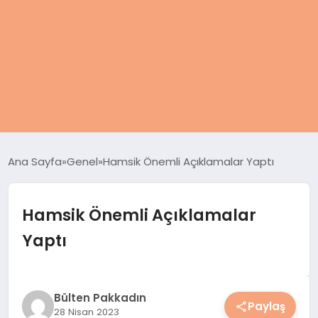
ANASAYFA
Ana Sayfa
Genel
Hamsik Önemli Açıklamalar Yaptı
KADIN
Hamsik Önemli Açıklamalar
SAĞLIK
Yaptı
MAGAZIN
SPOR & FITNESS
Bülten Pakkadın
Paylaş
28 Nisan 2023