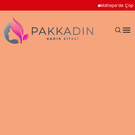
Maltepe’de Çöp Ev Temiz