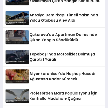
Kıvılcımıyla Çıkan Yangın Söndürüldü
Antalya Demirkapı Tüneli Yakınında
Yolcu Otobüsü Alev Aldı
Çukurova’da Apartman Dairesinde
Çıkan Yangın Söndürüldü
Tepebaşı’nda Motosiklet Dolmuşa
Çarptı 1 Yaralı
Afyonkarahisar’da Haşhaş Hasadı
Ağustosa Kadar Sürecek
Profesörden Martı Popülasyonu İçin
Kontrollü Müdahale Çağrısı