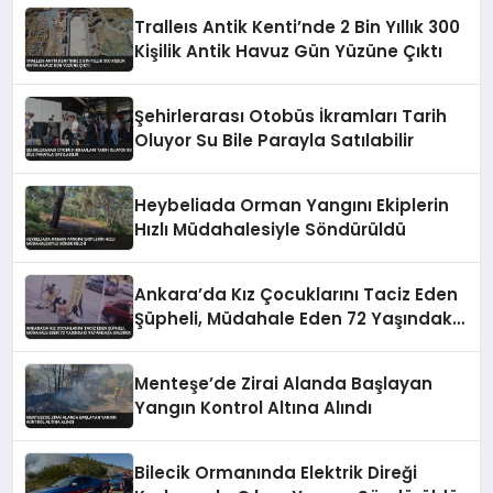
Tralleıs Antik Kenti’nde 2 Bin Yıllık 300
Kişilik Antik Havuz Gün Yüzüne Çıktı
Şehirlerarası Otobüs İkramları Tarih
Oluyor Su Bile Parayla Satılabilir
Heybeliada Orman Yangını Ekiplerin
Hızlı Müdahalesiyle Söndürüldü
Ankara’da Kız Çocuklarını Taciz Eden
Şüpheli, Müdahale Eden 72 Yaşındaki
Vatandaşa Saldırdı
Menteşe’de Zirai Alanda Başlayan
Yangın Kontrol Altına Alındı
Bilecik Ormanında Elektrik Direği