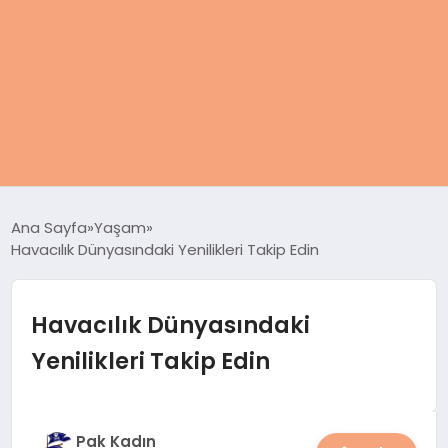
ANASAYFA
Ana Sayfa
Yaşam
Havacılık Dünyasındaki Yenilikleri Takip Edin
KADIN
SAĞLIK
Havacılık Dünyasındaki
Yenilikleri Takip Edin
MAGAZIN
SPOR & FITNESS
Pak Kadın