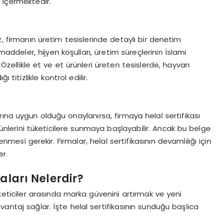
nı içermektedir.
firmanın üretim tesislerinde detaylı bir denetim
addeler, hijyen koşulları, üretim süreçlerinin İslami
. Özellikle et ve et ürünleri üreten tesislerde, hayvan
 titizlikle kontrol edilir.
ına uygun olduğu onaylanırsa, firmaya helal sertifikası
lı ürünlerini tüketicilere sunmaya başlayabilir. Ancak bu belge
lenmesi gerekir. Firmalar, helal sertifikasının devamlılığı için
r.
aları Nelerdir?
keticiler arasında marka güvenini artırmak ve yeni
antaj sağlar. İşte helal sertifikasının sunduğu başlıca