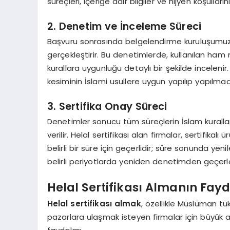
süreçleri, içeriğe dair bilgiler ve hijyen koşulları
2. Denetim ve İnceleme Süreci
Başvuru sonrasında belgelendirme kuruluşumuz, 
gerçekleştirir. Bu denetimlerde, kullanılan ham m
kurallara uygunluğu detaylı bir şekilde incelenir
kesiminin İslami usullere uygun yapılıp yapılmadığı
3. Sertifika Onay Süreci
Denetimler sonucu tüm süreçlerin İslam kurallar
verilir. Helal sertifikası alan firmalar, sertifika
belirli bir süre için geçerlidir; süre sonunda yeni
belirli periyotlarda yeniden denetimden geçerle
Helal Sertifikası Almanın Fayd
Helal sertifikası almak
, özellikle Müslüman tü
pazarlara ulaşmak isteyen firmalar için büyük av