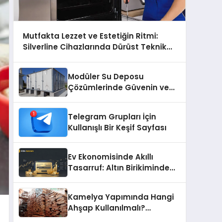
Mutfakta Lezzet ve Estetiğin Ritmi:
Silverline Cihazlarında Dürüst Teknik
Destek Deneyimi
Modüler Su Deposu
Çözümlerinde Güvenin ve
Kalitenin Adresi
Telegram Grupları İçin
Kullanışlı Bir Keşif Sayfası
Ev Ekonomisinde Akıllı
Tasarruf: Altın Birikiminde
Pratik ve Güvenli Yöntemler
Kamelya Yapımında Hangi
Ahşap Kullanılmalı?
Malzeme Seçim Rehberi