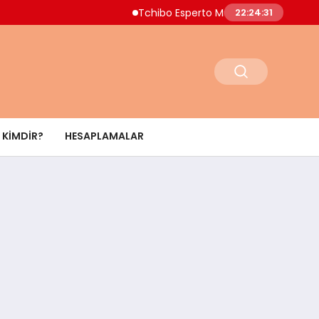
Tchibo Esperto Mini Kahve Makinesinde 4.000
22:24:32
KIMDIR?
HESAPLAMALAR