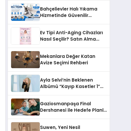
Bahçelievler Halı Yıkama
Hizmetinde Güvenilir
Çözüm: Uğur Halı Yıkama
Ev Tipi Anti-Aging Cihazları
Nasıl Seçilir? Satın Alma
Rehberi
Mekanlara Değer Katan
Avize Seçimi Rehberi
Ayla Selvi’nin Beklenen
Albümü “Kayıp Kasetler 1”
Yayınlandı!
Gaziosmanpaşa Final
Dershanesi ile Hedefe Planlı
İlerleyin
Suwen, Yeni Nesil