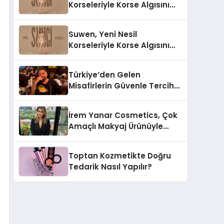
Korseleriyle Korse Algısını
Değiştiriyor
Suwen, Yeni Nesil
Korseleriyle Korse Algısını
Değiştiriyor
Türkiye’den Gelen
Misafirlerin Güvenle Tercih
Ettiği MR. TUNA Restaurant
Uluslararası Başarısıyla
İrem Yanar Cosmetics, Çok
Dikkat Çekiyor
Amaçlı Makyaj Ürünüyle
Dikkat Çekiyor
Toptan Kozmetikte Doğru
Tedarik Nasıl Yapılır?