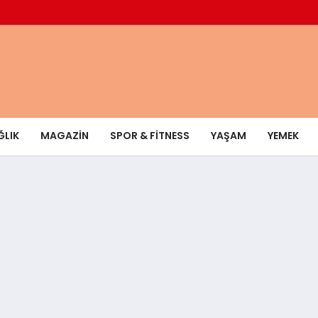
ĞLIK
MAGAZIN
SPOR & FITNESS
YAŞAM
YEMEK