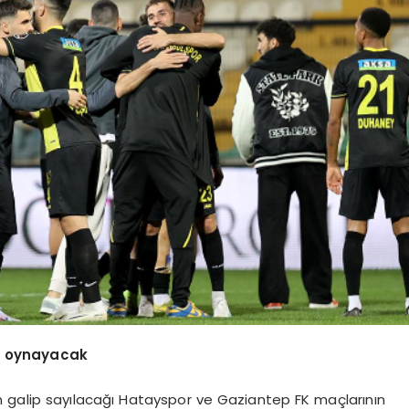
da oynayacak
en galip sayılacağı Hatayspor ve Gaziantep FK maçlarının