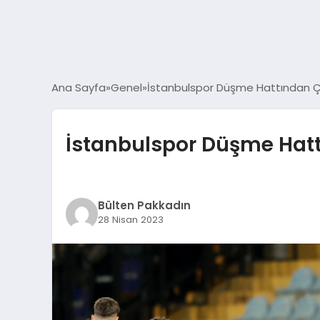
Ana Sayfa
Genel
İstanbulspor Düşme Hattından Çı
İstanbulspor Düşme Hatt
Bülten Pakkadın
28 Nisan 2023