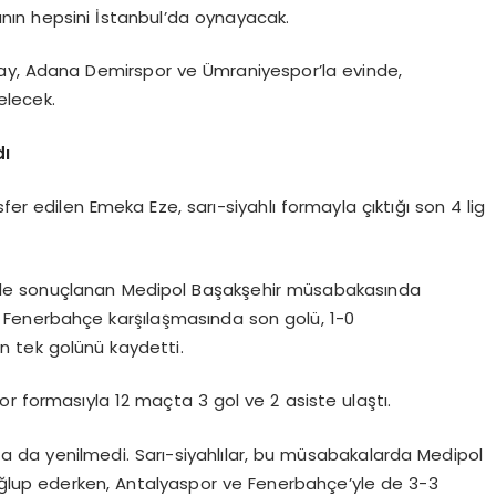
nın hepsini İstanbul’da oynayacak.
ay, Adana Demirspor ve Ümraniyespor’la evinde,
elecek.
dı
fer edilen Emeka Eze, sarı-siyahlı formayla çıktığı son 4 lig
ğüyle sonuçlanan Medipol Başakşehir müsabakasında
Fenerbahçe karşılaşmasında son golü, 1-0
 tek golünü kaydetti.
r formasıyla 12 maçta 3 gol ve 2 asiste ulaştı.
a da yenilmedi. Sarı-siyahlılar, bu müsabakalarda Medipol
mağlup ederken, Antalyaspor ve Fenerbahçe’yle de 3-3