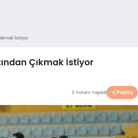
kmak İstiyor
ından Çıkmak İstiyor
0 Yorum Yapıldı
Paylaş