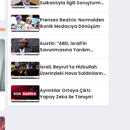
Suikastıyla İlgili Soruşturma
Başlatıldı
Prenses Beatris: Normalden
İkonik Modacıya Dönüşüm
Austin: “ABD, İsrail’in
Savunmasına Yardım
Edecektir”
İsrail, Beyrut’ta Hizbullah
Üzerindeki Hava Saldırılarını
Sürdürüyor
Ayrıntılar Ortaya Çıktı:
Yapay Zeka ile Tanışın!