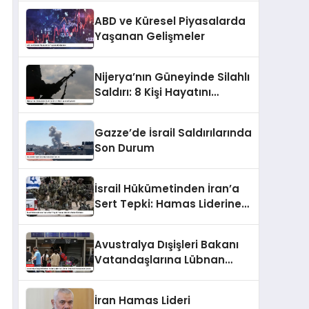
Sundu
ABD ve Küresel Piyasalarda
Yaşanan Gelişmeler
Nijerya’nın Güneyinde Silahlı
Saldırı: 8 Kişi Hayatını
Kaybetti
Gazze’de İsrail Saldırılarında
Son Durum
İsrail Hükümetinden İran’a
Sert Tepki: Hamas Liderine
Saldırı İddiaları
Avustralya Dışişleri Bakanı
Vatandaşlarına Lübnan
Seyahati Konusunda Uyardı
İran Hamas Lideri