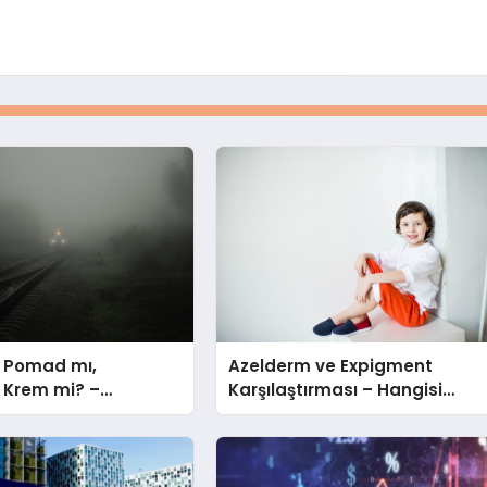
 Pomad mı,
Azelderm ve Expigment
Krem mi? –
Karşılaştırması – Hangisi
 Seçmeli?
Daha Etkili Leke Karşıtıdır?