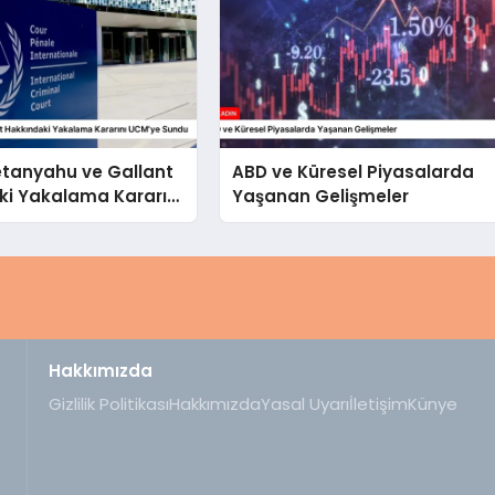
 Netanyahu ve Gallant
ABD ve Küresel Piyasalarda
ki Yakalama Kararını
Yaşanan Gelişmeler
undu
Hakkımızda
Gizlilik Politikası
Hakkımızda
Yasal Uyarı
İletişim
Künye