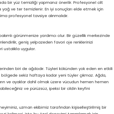
tada bir yüz temizliği yapmanız önerilir. Profesyonel cilt
zla yağ ve ter temizlenir. En iyi sonuçları elde etmek için
ma profesyonel tavsiye alınmalıdır.
akımlı görünmenize yardımcı olur. Bir güzellik merkezinde
mlendirilir, geniş yelpazeden favori oje renklerinizi
ri ustalıkla uygular.
erinden biri de ağdadır. Tüyleri kökünden yok eden en etkili
 bölgede sekiz haftaya kadar yeni tüyler çıkmaz. Ağda,
ırt, karın ve ayaklar dahil olmak üzere vücudun hemen hemen
bileceğiniz ve pürüzsüz, ipeksi bir cildin keyfini
eyiminiz, uzman ekibimiz tarafından kişiselleştirilmiş bir
merkezi kelimesi, işte bu özel deneyimi tanımlamak için