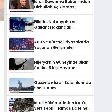
İsrail Savunma Bakanı’ndan
Hizbullah Açıklaması
Filistin, Netanyahu ve
Gallant Hakkındaki
Yakalama Kararını UCM’ye
Sundu
ABD ve Küresel Piyasalarda
Yaşanan Gelişmeler
Nijerya’nın Güneyinde Silahlı
Saldırı: 8 Kişi Hayatını
Kaybetti
Gazze’de İsrail Saldırılarında
Son Durum
İsrail Hükümetinden İran’a
Sert Tepki: Hamas Liderine