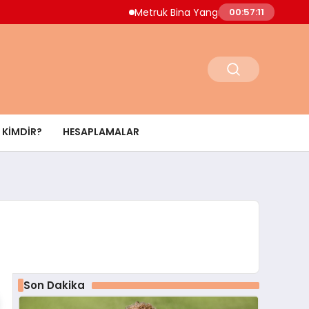
Metruk Bina Yangını Adnan Menderes Mahalle
00:57:12
KIMDIR?
HESAPLAMALAR
Son Dakika