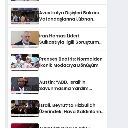
Saldırı İddiaları
Avustralya Dışişleri Bakanı
Vatandaşlarına Lübnan
Seyahati Konusunda Uyardı
İran Hamas Lideri
Suikastıyla İlgili Soruşturma
Başlatıldı
Prenses Beatris: Normalden
İkonik Modacıya Dönüşüm
Austin: “ABD, İsrail’in
Savunmasına Yardım
Edecektir”
İsrail, Beyrut’ta Hizbullah
Üzerindeki Hava Saldırılarını
Sürdürüyor