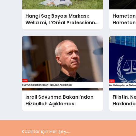
Hangi Saç Boyası Markası:
Hametan
Wella mi, L’Oréal Professionnel
Hametan 
mi?
Hangisini
İsrail Savunma Bakanı’ndan
Filistin,
Hizbullah Açıklaması
Hakkında
UCM’ye S
Kadınlar için Her şey.....