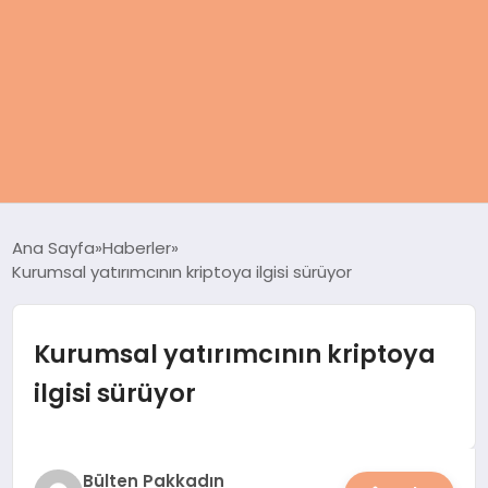
ANASAYFA
Ana Sayfa
Haberler
Kurumsal yatırımcının kriptoya ilgisi sürüyor
KADIN
SAĞLIK
Kurumsal yatırımcının kriptoya
ilgisi sürüyor
MAGAZIN
SPOR & FITNESS
Bülten Pakkadın