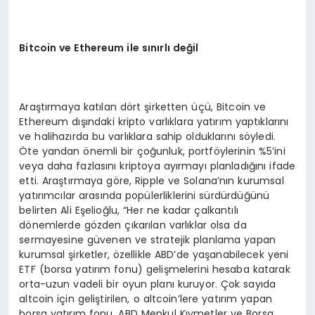
Bitcoin ve Ethereum ile sınırlı değil
Araştırmaya katılan dört şirketten üçü, Bitcoin ve
Ethereum dışındaki kripto varlıklara yatırım yaptıklarını
ve halihazırda bu varlıklara sahip olduklarını söyledi.
Öte yandan önemli bir çoğunluk, portföylerinin %5’ini
veya daha fazlasını kriptoya ayırmayı planladığını ifade
etti. Araştırmaya göre, Ripple ve Solana’nın kurumsal
yatırımcılar arasında popülerliklerini sürdürdüğünü
belirten Ali Eşelioğlu, “Her ne kadar çalkantılı
dönemlerde gözden çıkarılan varlıklar olsa da
sermayesine güvenen ve stratejik planlama yapan
kurumsal şirketler, özellikle ABD’de yaşanabilecek yeni
ETF (borsa yatırım fonu) gelişmelerini hesaba katarak
orta-uzun vadeli bir oyun planı kuruyor. Çok sayıda
altcoin için geliştirilen, o altcoin’lere yatırım yapan
borsa yatırım fonu, ABD Menkul Kıymetler ve Borsa