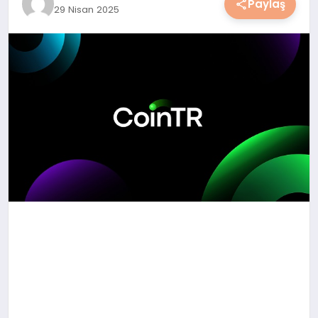
Paylaş
29 Nisan 2025
YAŞAM
YEMEK
KIMDIR?
HESAPLAMALAR