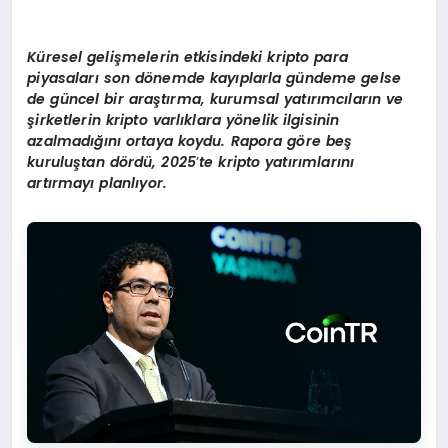
Küresel gelişmelerin etkisindeki kripto para
piyasaları
son d
ö
nemde kayıplarla gündeme gelse
de güncel bir araştırma, kurumsal yatırımcıların ve
şirketlerin kripto varlıklara y
ö
nelik ilgisinin
azalmadığını ortaya koydu. Rapora g
ö
re be
ş
kuruluştan d
ö
rdü, 2025
’
te kripto yatırımlarını
artırmayı planlıyor.