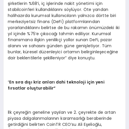
şirketlerin %68’i, iç işlerinde nakit yönetimi için
stabilcoin’leri kullandıklarını söylüyor. Öte yandan
halihazırda kurumsal kullanıcıların yalnızca dörtte biri
merkeziyetsiz finans (DeFi) platformlarından
yararlandıklarını belirtse de bu rakamın önümüzdeki iki
yıl içinde %75’e çıkacağı tahmin ediliyor. Kurumsal
finansmana ilişkin yenilikçi yollar sunan DeFi, pazar
alanını ve sahasını günden güne genişletiyor. Tüm
bunlar, küresel düzenleyici ortamın belirginleşeceğine
dair beklentilerle şekilleniyor” diye konuştu.
“
En s
ı
ra d
ışı kriz anları dahi teknoloji için yeni
fırsatlar oluşturabilir”
İlk çeyreğin geneline yayılan ve 2. çeyrekte de artan
piyasa dalgalanmalarının karamsarlığı beraberinde
getirdiğini belirten CoinTR CEO’su Ali Eşelioğlu,