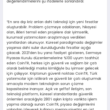
değerlendirmelerini şu ifadelerle sonlandırdı:
“En sıra dışı kriz anları dahi teknoloji için yeni fırsatlar
oluşturabilir. Problem çözmeye odaklanan, hikayesi
olan, ilkleri temsil eden projelere dair iyimserlik,
kurumsal yatırımcıların araştırmaya verdikleri
yanıtlardan okunuyor. Küresel paradigmada değişimler
yaşansa dahi sular durulduğunda fırsatlar açığa
çıkacak. 2021’den bu yana faaliyet gösteren, Sermaye
Piyasası Kurulu düzenlemelerine %100 uyum taahhüt
eden CoinTR, herkes için güvenli ve sağlam bir çatı
olarak belirlediği marka kimliğiyle bu iyimser gelecek
için çalışıyor. Kriptonun güvenli noktası CoinTR, Türk
yatırımcılar için istikrarlı ve güvenli bir çatı oluşturmak
amacıyla modern teknolojinin sorun çözme
kapasitesine inanıyor. Açık ve şeffaf iletişim, son
teknoloji platform, küresel standartlarda güvenlik
önlemleri aracılığıyla 280’i aşkın kripto varlıkta işlem
yapma olanağı sunan CoinTR, piyasa değişimlerini
yakından izleyerek kullanıcı memnuniyetini en üst