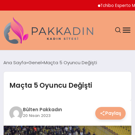
Tchibo Esperto Mini K
ANASAYFA
Ana Sayfa
Genel
Maçta 5 Oyuncu Değişti
KADIN
Maçta 5 Oyuncu Değişti
SAĞLIK
MAGAZIN
Bülten Pakkadın
Paylaş
20 Nisan 2023
SPOR & FITNESS