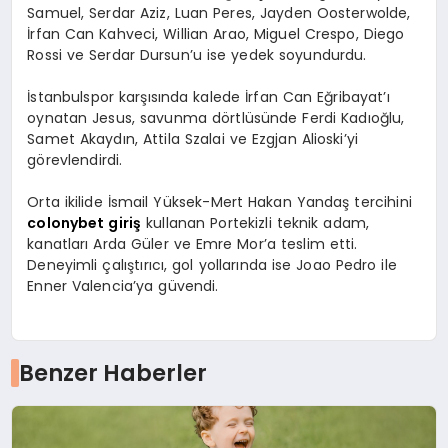
Samuel, Serdar Aziz, Luan Peres, Jayden Oosterwolde,
İrfan Can Kahveci, Willian Arao, Miguel Crespo, Diego
Rossi ve Serdar Dursun’u ise yedek soyundurdu.
İstanbulspor karşısında kalede İrfan Can Eğribayat’ı
oynatan Jesus, savunma dörtlüsünde Ferdi Kadıoğlu,
Samet Akaydın, Attila Szalai ve Ezgjan Alioski’yi
görevlendirdi.
Orta ikilide İsmail Yüksek-Mert Hakan Yandaş tercihini
colonybet giriş
kullanan Portekizli teknik adam,
kanatları Arda Güler ve Emre Mor’a teslim etti.
Deneyimli çalıştırıcı, gol yollarında ise Joao Pedro ile
Enner Valencia’ya güvendi.
Benzer Haberler