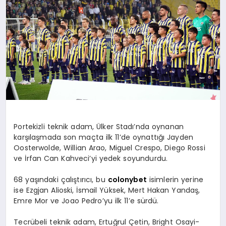
YAŞAM
YEMEK
KIMDIR?
HESAPLAMALAR
Portekizli teknik adam, Ülker Stadı’nda oynanan
karşılaşmada son maçta ilk 11’de oynattığı Jayden
Oosterwolde, Willian Arao, Miguel Crespo, Diego Rossi
ve İrfan Can Kahveci’yi yedek soyundurdu.
68 yaşındaki çalıştırıcı, bu
colonybet
isimlerin yerine
ise Ezgjan Alioski, İsmail Yüksek, Mert Hakan Yandaş,
Emre Mor ve Joao Pedro’yu ilk 11’e sürdü.
Tecrübeli teknik adam, Ertuğrul Çetin, Bright Osayi-