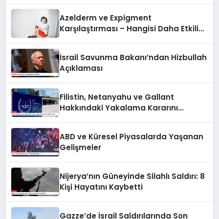
Azelderm ve Expigment
Karşılaştırması – Hangisi Daha Etkili
Leke Karşıtıdır?
İsrail Savunma Bakanı’ndan Hizbullah
Açıklaması
Filistin, Netanyahu ve Gallant
Hakkındaki Yakalama Kararını
UCM’ye Sundu
ABD ve Küresel Piyasalarda Yaşanan
Gelişmeler
Nijerya’nın Güneyinde Silahlı Saldırı: 8
Kişi Hayatını Kaybetti
Gazze’de İsrail Saldırılarında Son