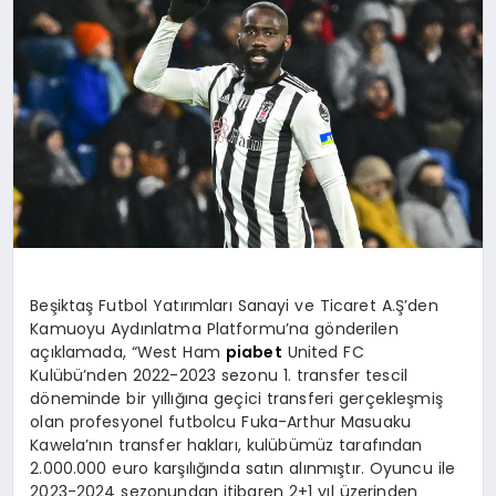
YAŞAM
YEMEK
KIMDIR?
HESAPLAMALAR
Beşiktaş Futbol Yatırımları Sanayi ve Ticaret A.Ş’den
Kamuoyu Aydınlatma Platformu’na gönderilen
açıklamada, “West Ham
piabet
United FC
Kulübü’nden 2022-2023 sezonu 1. transfer tescil
döneminde bir yıllığına geçici transferi gerçekleşmiş
olan profesyonel futbolcu Fuka-Arthur Masuaku
Kawela’nın transfer hakları, kulübümüz tarafından
2.000.000 euro karşılığında satın alınmıştır. Oyuncu ile
2023-2024 sezonundan itibaren 2+1 yıl üzerinden