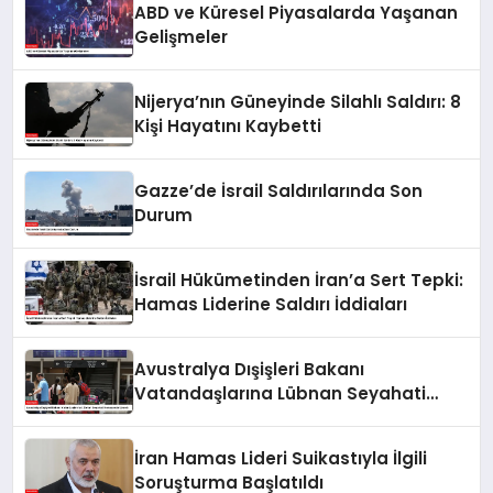
ABD ve Küresel Piyasalarda Yaşanan
Gelişmeler
Nijerya’nın Güneyinde Silahlı Saldırı: 8
Kişi Hayatını Kaybetti
Gazze’de İsrail Saldırılarında Son
Durum
İsrail Hükümetinden İran’a Sert Tepki:
Hamas Liderine Saldırı İddiaları
Avustralya Dışişleri Bakanı
Vatandaşlarına Lübnan Seyahati
Konusunda Uyardı
İran Hamas Lideri Suikastıyla İlgili
Soruşturma Başlatıldı