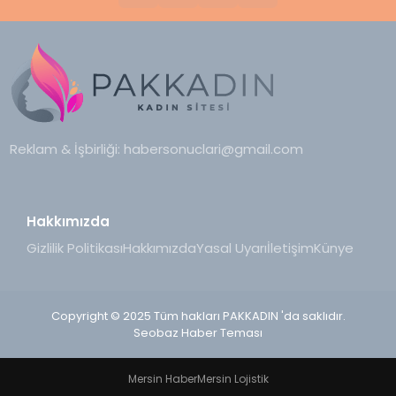
Reklam & İşbirliği:
habersonuclari@gmail.com
Hakkımızda
Gizlilik Politikası
Hakkımızda
Yasal Uyarı
İletişim
Künye
Copyright © 2025 Tüm hakları PAKKADIN 'da saklıdır.
Seobaz Haber Teması
Mersin Haber
Mersin Lojistik