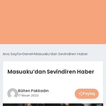
ANASAYFA
Ana Sayfa
Genel
Masuaku’dan Sevindiren Haber
KADIN
Masuaku’dan Sevindiren Haber
SAĞLIK
MAGAZIN
Bülten Pakkadın
Paylaş
17 Nisan 2023
SPOR & FITNESS