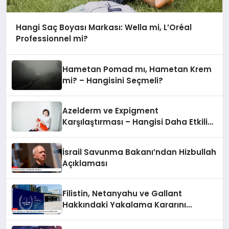
Hangi Saç Boyası Markası: Wella mi, L’Oréal
Professionnel mi?
Hametan Pomad mı, Hametan Krem
mi? – Hangisini Seçmeli?
Azelderm ve Expigment
Karşılaştırması – Hangisi Daha Etkili
Leke Karşıtıdır?
İsrail Savunma Bakanı’ndan Hizbullah
Açıklaması
Filistin, Netanyahu ve Gallant
Hakkındaki Yakalama Kararını
UCM’ye Sundu