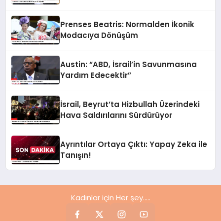
Prenses Beatris: Normalden İkonik
Modacıya Dönüşüm
Austin: “ABD, İsrail’in Savunmasına
Yardım Edecektir”
İsrail, Beyrut’ta Hizbullah Üzerindeki
Hava Saldırılarını Sürdürüyor
Ayrıntılar Ortaya Çıktı: Yapay Zeka ile
Tanışın!
Kadınlar için Her şey.....