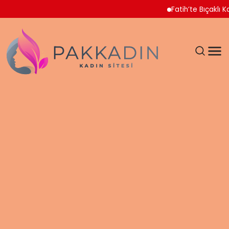
Fatih’te Bıçaklı Kavga 