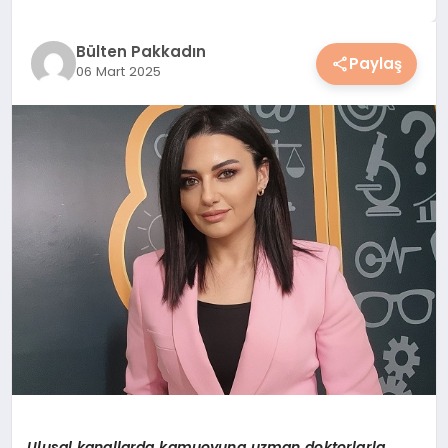
YAŞAM
Bülten Pakkadın
Paylaş
06 Mart 2025
YEMEK
KIMDIR?
HESAPLAMALAR
Ulusal kanallarda kamuoyuna uzman doktorlarla