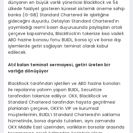
dünyanın en büyük varlık yöneticisi BlackRock ve 54
ülkede faaliyet gösteren küresel sistemik öneme sahip
banka (G-SIB) Standard Chartered ile işbirliğine
gideceğini duyurdu. Detayları Standard Chartered’ın
yayımladığı resmî basın duyurusunda paylaşılan ortak
çerçeve kapsamında, BlackRock’ın tokenize kısa vadeli
ABD hazine bonosu fonu BUIDL, borsa içi ve borsa dışı
işlemlerde getiri sağlayan teminat olarak kabul
edilecek.
At
ı
l kalan teminat sermayesi, getiri
ü
reten bir
varl
ığ
a d
ö
n
üşü
yor
BlackRock tarafından işletilen ve ABD hazine bonoları
ile repolarına yatırım yapan BUIDL, Securitize
tarafından tokenize ediliyor. OKX, BlackRock ve
Standard Chartered tarafından hayata geçirilmesi
planlanan çerçeve, OKX’in VIP ve kurumsal
müşterilerinin, BUIDL’ı Standard Chartered’ın saklama
hizmetinde, borsa dışında tutarken, aynı zamanda
OKX Middle East üzerinden, varlıkların borsalar arasında