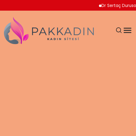
Dr Sertaç Durusoy Multip