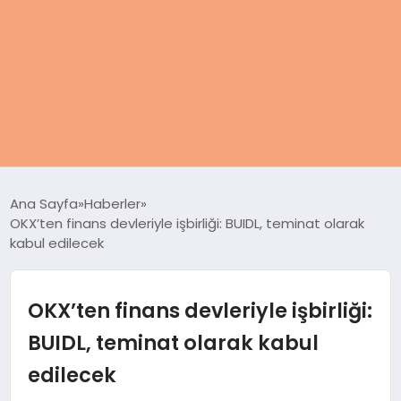
ANASAYFA
Ana Sayfa
Haberler
OKX’ten finans devleriyle işbirliği: BUIDL, teminat olarak
KADIN
kabul edilecek
SAĞLIK
OKX’ten finans devleriyle işbirliği:
MAGAZIN
BUIDL, teminat olarak kabul
edilecek
SPOR & FITNESS