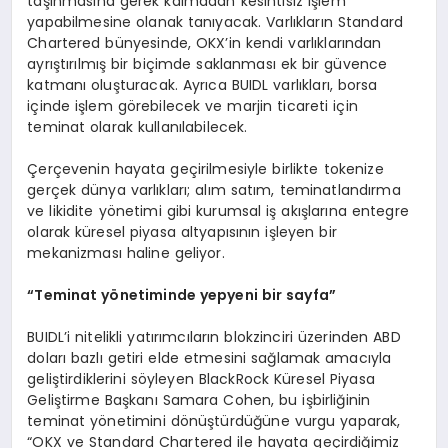
taşınmasına gerek kalmadan kesintisiz işlem
yapabilmesine olanak tanıyacak. Varlıkların Standard
Chartered bünyesinde, OKX’in kendi varlıklarından
ayrıştırılmış bir biçimde saklanması ek bir güvence
katmanı oluşturacak. Ayrıca BUIDL varlıkları, borsa
içinde işlem görebilecek ve marjin ticareti için
teminat olarak kullanılabilecek.
Çerçevenin hayata geçirilmesiyle birlikte tokenize
gerçek dünya varlıkları; alım satım, teminatlandırma
ve likidite yönetimi gibi kurumsal iş akışlarına entegre
olarak küresel piyasa altyapısının işleyen bir
mekanizması haline geliyor.
“
Teminat y
ö
netiminde yepyeni bir sayfa
”
BUIDL’i nitelikli yatırımcıların blokzinciri üzerinden ABD
doları bazlı getiri elde etmesini sağlamak amacıyla
geliştirdiklerini söyleyen BlackRock Küresel Piyasa
Geliştirme Başkanı Samara Cohen, bu işbirliğinin
teminat yönetimini dönüştürdüğüne vurgu yaparak,
“OKX ve Standard Chartered ile hayata geçirdiğimiz