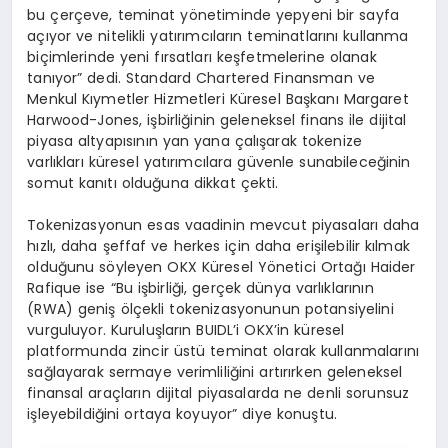
bu çerçeve, teminat yönetiminde yepyeni bir sayfa
açıyor ve nitelikli yatırımcıların teminatlarını kullanma
biçimlerinde yeni fırsatları keşfetmelerine olanak
tanıyor” dedi. Standard Chartered Finansman ve
Menkul Kıymetler Hizmetleri Küresel Başkanı Margaret
Harwood-Jones, işbirliğinin geleneksel finans ile dijital
piyasa altyapısının yan yana çalışarak tokenize
varlıkları küresel yatırımcılara güvenle sunabileceğinin
somut kanıtı olduğuna dikkat çekti.
Tokenizasyonun esas vaadinin mevcut piyasaları daha
hızlı, daha şeffaf ve herkes için daha erişilebilir kılmak
olduğunu söyleyen OKX Küresel Yönetici Ortağı Haider
Rafique ise “Bu işbirliği, gerçek dünya varlıklarının
(RWA) geniş ölçekli tokenizasyonunun potansiyelini
vurguluyor. Kuruluşların BUIDL’i OKX’in küresel
platformunda zincir üstü teminat olarak kullanmalarını
sağlayarak sermaye verimliliğini artırırken geleneksel
finansal araçların dijital piyasalarda ne denli sorunsuz
işleyebildiğini ortaya koyuyor” diye konuştu.