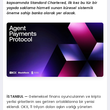
kapsam
ı
nda Standard Chartered, ilk kez bu t
ü
r bir
yap
ı
da saklama hizmeti sunan k
ü
resel sistemik
ö
neme sahip banka olarak yer alacak.
İ
STANBUL
—
Geleneksel finans oyuncularının ve kripto
yerlisi şirketlerin ses getiren ortaklıklarına bir yenisi
eklendi. OKX, 11 trilyon doları aşkın varlığı yöneten