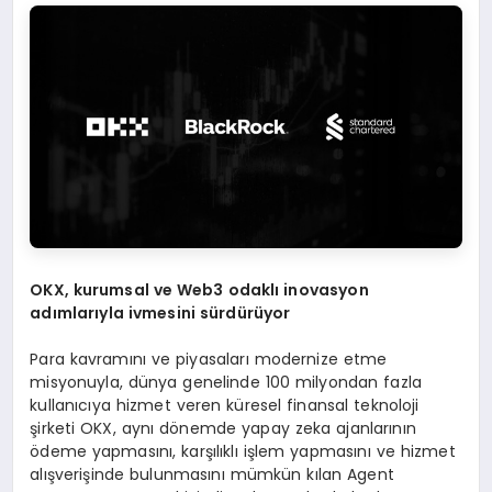
OKX, kurumsal ve Web3 odakl
ı
inovasyon
ad
ı
mlar
ı
yla ivmesini s
ü
rd
ü
r
ü
yor
Para kavramını ve piyasaları modernize etme
misyonuyla, dünya genelinde 100 milyondan fazla
kullanıcıya hizmet veren küresel finansal teknoloji
şirketi OKX, aynı dönemde yapay zeka ajanlarının
ödeme yapmasını, karşılıklı işlem yapmasını ve hizmet
alışverişinde bulunmasını mümkün kılan Agent