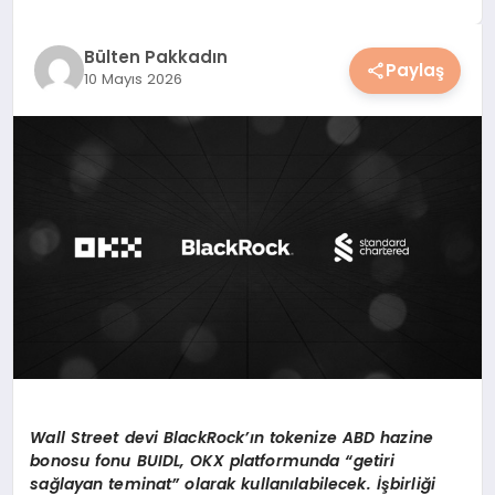
YAŞAM
Bülten Pakkadın
Paylaş
10 Mayıs 2026
YEMEK
KIMDIR?
HESAPLAMALAR
Wall Street devi BlackRock’ı
n tokenize ABD hazine
bonosu fonu BUIDL, OKX platformunda
“
getiri
sa
ğ
layan teminat
”
olarak kullan
ı
labilecek.
İş
birli
ğ
i