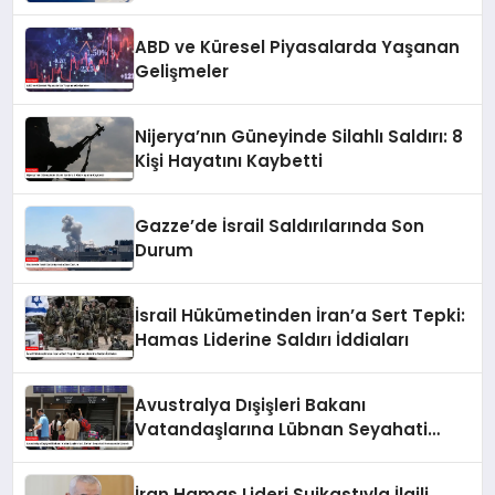
UCM’ye Sundu
ABD ve Küresel Piyasalarda Yaşanan
Gelişmeler
Nijerya’nın Güneyinde Silahlı Saldırı: 8
Kişi Hayatını Kaybetti
Gazze’de İsrail Saldırılarında Son
Durum
İsrail Hükümetinden İran’a Sert Tepki:
Hamas Liderine Saldırı İddiaları
Avustralya Dışişleri Bakanı
Vatandaşlarına Lübnan Seyahati
Konusunda Uyardı
İran Hamas Lideri Suikastıyla İlgili