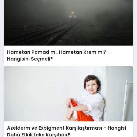
Hametan Pomad mı, Hametan Krem mi? –
Hangisini Seçmeli?
Azelderm ve Expigment Karşılaştırması – Hangisi
Daha Etkili Leke Karşıtıdır?