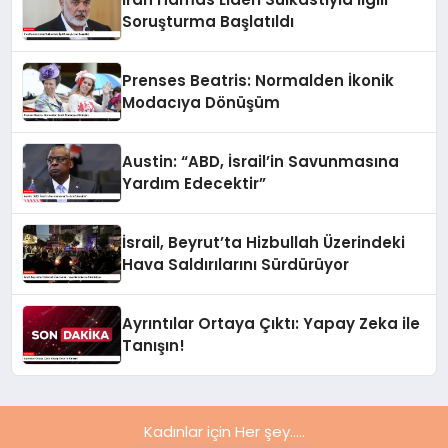
Soruşturma Başlatıldı
Prenses Beatris: Normalden İkonik
Modacıya Dönüşüm
Austin: “ABD, İsrail’in Savunmasına
Yardım Edecektir”
İsrail, Beyrut’ta Hizbullah Üzerindeki
Hava Saldırılarını Sürdürüyor
Ayrıntılar Ortaya Çıktı: Yapay Zeka ile
Tanışın!
Kadınlar için Her şey.....