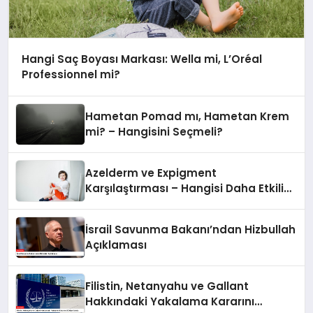
Hangi Saç Boyası Markası: Wella mi, L’Oréal
Professionnel mi?
Hametan Pomad mı, Hametan Krem
mi? – Hangisini Seçmeli?
Azelderm ve Expigment
Karşılaştırması – Hangisi Daha Etkili
Leke Karşıtıdır?
İsrail Savunma Bakanı’ndan Hizbullah
Açıklaması
Filistin, Netanyahu ve Gallant
Hakkındaki Yakalama Kararını