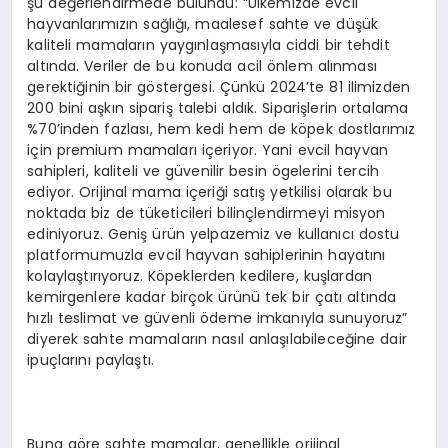
şu değerlendirmede bulundu: “Ülkemizde evcil
hayvanlarımızın sağlığı, maalesef sahte ve düşük
kaliteli mamaların yaygınlaşmasıyla ciddi bir tehdit
altında. Veriler de bu konuda acil önlem alınması
gerektiğinin bir göstergesi. Çünkü 2024’te 81 ilimizden
200 bini aşkın sipariş talebi aldık. Siparişlerin ortalama
%70’inden fazlası, hem kedi hem de köpek dostlarımız
için premium mamaları içeriyor. Yani evcil hayvan
sahipleri, kaliteli ve güvenilir besin ögelerini tercih
ediyor. Orijinal mama içeriği satış yetkilisi olarak bu
noktada biz de tüketicileri bilinçlendirmeyi misyon
ediniyoruz. Geniş ürün yelpazemiz ve kullanıcı dostu
platformumuzla evcil hayvan sahiplerinin hayatını
kolaylaştırıyoruz. Köpeklerden kedilere, kuşlardan
kemirgenlere kadar birçok ürünü tek bir çatı altında
hızlı teslimat ve güvenli ödeme imkanıyla sunuyoruz”
diyerek sahte mamaların nasıl anlaşılabileceğine dair
ipuçlarını paylaştı.
Buna göre sahte mamalar, genellikle orijinal