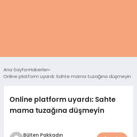
ANASAYFA
Ana Sayfa
Haberler
Online platform uyardı: Sahte mama tuzağına düşmeyin
KADIN
SAĞLIK
Online platform uyardı: Sahte
mama tuzağına düşmeyin
MAGAZIN
SPOR & FITNESS
Bülten Pakkadın