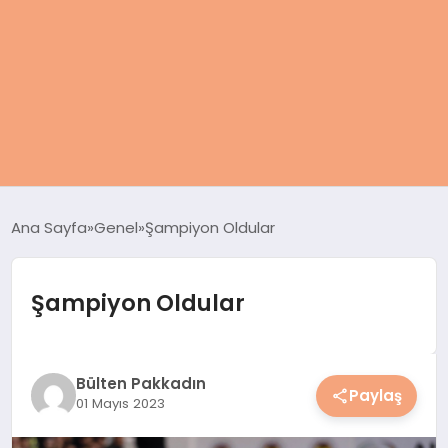
ANASAYFA
Ana Sayfa
Genel
Şampiyon Oldular
KADIN
Şampiyon Oldular
SAĞLIK
MAGAZIN
Bülten Pakkadın
Paylaş
01 Mayıs 2023
SPOR & FITNESS