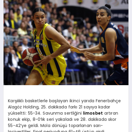
YAŞAM
YEMEK
KIMDIR?
HESAPLAMALAR
Karşılıklı basketlerle başlayan ikinci yarıda Fenerbahçe
Alagöz Holding, 25. dakikada farkı 21 sayıya kadar
yükseltti: 55-34. Savunma sertliğini
limosbet
artıran
konuk ekip, 8-0’lık seri yakaladı ve 28. dakikada skor
55-42’ye geldi. Mola dönüşü toparlanan sarı-
lacivertliler, final periyoduna 61-46 üstün girdi.