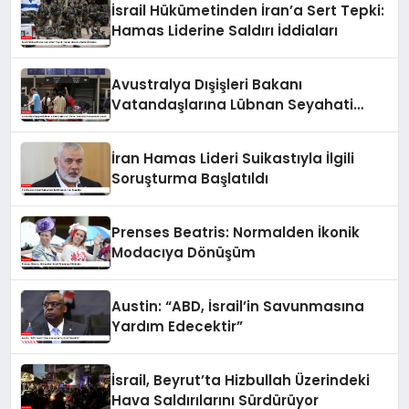
İsrail Hükümetinden İran’a Sert Tepki:
Hamas Liderine Saldırı İddiaları
Avustralya Dışişleri Bakanı
Vatandaşlarına Lübnan Seyahati
Konusunda Uyardı
İran Hamas Lideri Suikastıyla İlgili
Soruşturma Başlatıldı
Prenses Beatris: Normalden İkonik
Modacıya Dönüşüm
Austin: “ABD, İsrail’in Savunmasına
Yardım Edecektir”
İsrail, Beyrut’ta Hizbullah Üzerindeki
Hava Saldırılarını Sürdürüyor