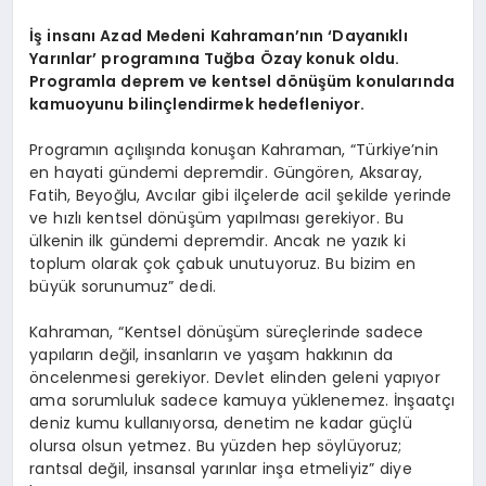
İş insanı Azad Medeni Kahraman’nın ‘Dayanıklı
Yarınlar’ programına Tuğba Özay konuk oldu.
Programla deprem ve kentsel d
ö
nüşüm konularında
kamuoyunu bilinçlendirmek hedefleniyor.
Programın açılışında konuşan Kahraman, “Türkiye’nin
en hayati gündemi depremdir. Güngören, Aksaray,
Fatih, Beyoğlu, Avcılar gibi ilçelerde acil şekilde yerinde
ve hızlı kentsel dönüşüm yapılması gerekiyor. Bu
ülkenin ilk gündemi depremdir. Ancak ne yazık ki
toplum olarak çok çabuk unutuyoruz. Bu bizim en
büyük sorunumuz” dedi.
Kahraman, “Kentsel dönüşüm süreçlerinde sadece
yapıların değil, insanların ve yaşam hakkının da
öncelenmesi gerekiyor. Devlet elinden geleni yapıyor
ama sorumluluk sadece kamuya yüklenemez. İnşaatçı
deniz kumu kullanıyorsa, denetim ne kadar güçlü
olursa olsun yetmez. Bu yüzden hep söylüyoruz;
rantsal değil, insansal yarınlar inşa etmeliyiz” diye