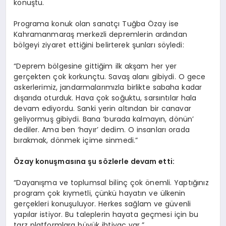
konuştu.
Programa konuk olan sanatçı Tuğba Özay ise
Kahramanmaraş merkezli depremlerin ardından
bölgeyi ziyaret ettiğini belirterek şunları söyledi:
“Deprem bölgesine gittiğim ilk akşam her yer
gerçekten çok korkunçtu. Savaş alanı gibiydi. O gece
askerlerimiz, jandarmalarımızla birlikte sabaha kadar
dışarıda oturduk. Hava çok soğuktu, sarsıntılar hala
devam ediyordu. Sanki yerin altından bir canavar
geliyormuş gibiydi. Bana ‘burada kalmayın, dönün’
dediler. Ama ben ‘hayır’ dedim. O insanları orada
bırakmak, dönmek içime sinmedi.”
Özay konuş
mas
ına şu s
ö
zlerle devam etti:
“Dayanışma ve toplumsal bilinç çok önemli. Yaptığınız
program çok kıymetli, çünkü hayatın ve ülkenin
gerçekleri konuşuluyor. Herkes sağlam ve güvenli
yapılar istiyor. Bu taleplerin hayata geçmesi için bu
tarz platformlara büyük ihtiyaç var.”