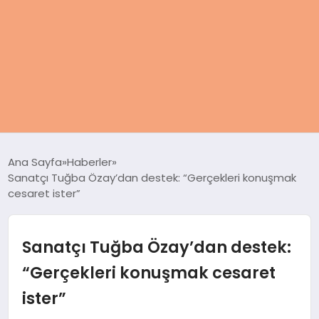
ANASAYFA
Ana Sayfa
Haberler
Sanatçı Tuğba Özay’dan destek: “Gerçekleri konuşmak
KADIN
cesaret ister”
SAĞLIK
Sanatçı Tuğba Özay’dan destek:
MAGAZIN
“Gerçekleri konuşmak cesaret
ister”
SPOR & FITNESS