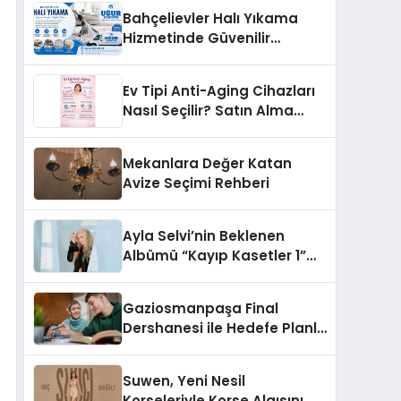
Bahçelievler Halı Yıkama
Hizmetinde Güvenilir
Çözüm: Uğur Halı Yıkama
Ev Tipi Anti-Aging Cihazları
Nasıl Seçilir? Satın Alma
Rehberi
Mekanlara Değer Katan
Avize Seçimi Rehberi
Ayla Selvi’nin Beklenen
Albümü “Kayıp Kasetler 1”
Yayınlandı!
Gaziosmanpaşa Final
Dershanesi ile Hedefe Planlı
İlerleyin
Suwen, Yeni Nesil
Korseleriyle Korse Algısını