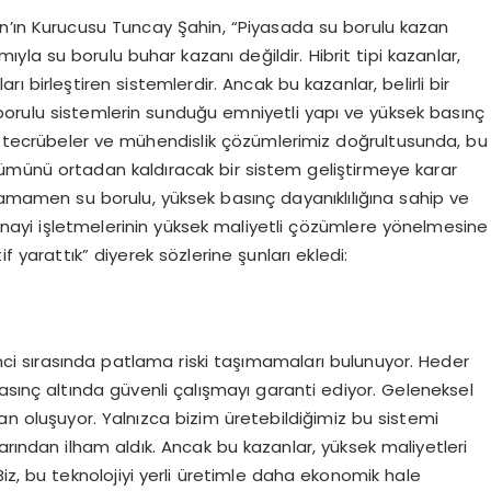
n’ın Kurucusu Tuncay Şahin, “Piyasada su borulu kazan
yla su borulu buhar kazanı değildir. Hibrit tipi kazanlar,
birleştiren sistemlerdir. Ancak bu kazanlar, belirli bir
borulu sistemlerin sunduğu emniyetli yapı ve yüksek basınç
z tecrübeler ve mühendislik çözümlerimiz doğrultusunda, bu
ümünü ortadan kaldıracak bir sistem geliştirmeye karar
amamen su borulu, yüksek basınç dayanıklılığına sahip ve
nayi işletmelerinin yüksek maliyetli çözümlere yönelmesine
f yarattık” diyerek sözlerine şunları ekledi:
inci sırasında patlama riski taşımamaları bulunuyor. Heder
asınç altında güvenli çalışmayı garanti ediyor. Geleneksel
an oluşuyor. Yalnızca bizim üretebildiğimiz bu sistemi
arından ilham aldık. Ancak bu kazanlar, yüksek maliyetleri
 Biz, bu teknolojiyi yerli üretimle daha ekonomik hale