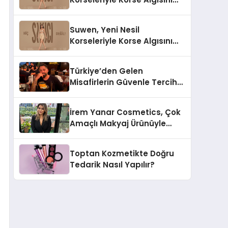
Değiştiriyor
Suwen, Yeni Nesil
Korseleriyle Korse Algısını
Değiştiriyor
Türkiye’den Gelen
Misafirlerin Güvenle Tercih
Ettiği MR. TUNA Restaurant
Uluslararası Başarısıyla
İrem Yanar Cosmetics, Çok
Dikkat Çekiyor
Amaçlı Makyaj Ürünüyle
Dikkat Çekiyor
Toptan Kozmetikte Doğru
Tedarik Nasıl Yapılır?