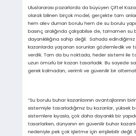
Uluslararası pazarlarda da büyüyen Çiftel Kaza
olarak bilinen birçok model, gerçekte tam anlamı
hem alev duman borulu hem de su borulu yapıları 
basınç aralığında çalışabilse de, tamamen su 
dayanıklılığına sahip değil. Sahada edindiğimi
kazanlarda yaşanan sorunları gözlemledik ve t
verdik. Tam da bu noktada, heder sistemi ile t
uzun ömürlü bir kazan tasarladık. Bu sayede sa
gerek kalmadan, verimli ve güvenilir bir alternati
“Su borulu buhar kazanlarının avantajlarının bir
sistemiyle tasarladığımız bu kazanlar, yüksek b
sistemlere kıyasla, çok daha dayanıklı bir yapıd
tasarlarken, dünyanın en güvenilir buhar kazanl
nedeniyle pek çok işletme için erişilebilir değil.