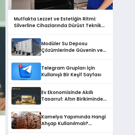
Mutfakta Lezzet ve Estetiğin Ritmi:
Silverline Cihazlarında Dürüst Teknik
Destek Deneyimi
Modüler Su Deposu
Çözümlerinde Güvenin ve
Kalitenin Adresi
Telegram Grupları İçin
Kullanışlı Bir Keşif Sayfası
Ev Ekonomisinde Akıllı
Tasarruf: Altın Birikiminde
Pratik ve Güvenli Yöntemler
Kamelya Yapımında Hangi
Ahşap Kullanılmalı?
Malzeme Seçim Rehberi