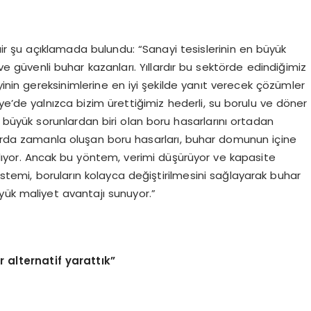
r şu açıklamada bulundu: “Sanayi tesislerinin en büyük
 ve güvenli buhar kazanları. Yıllardır bu sektörde edindiğimiz
yinin gereksinimlerine en iyi şekilde yanıt verecek çözümler
ye’de yalnızca bizim ürettiğimiz hederli, su borulu ve döner
n büyük sorunlardan biri olan boru hasarlarını ortadan
nlarda zamanla oluşan boru hasarları, buhar domunun içine
ılıyor. Ancak bu yöntem, verimi düşürüyor ve kapasite
sistemi, boruların kolayca değiştirilmesini sağlayarak buhar
yük maliyet avantajı sunuyor.”
r alternatif yarattık”