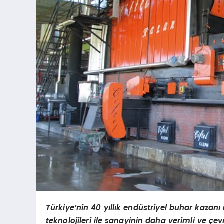
Türkiye’nin 40 yıllık endüstriyel buhar kazanı 
teknolojileri ile sanayinin daha verimli ve çev