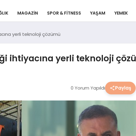
ĞLIK
MAGAZIN
SPOR & FITNESS
YAŞAM
YEMEK
iyacına yerli teknoloji çözümü
iği ihtiyacına yerli teknoloji çö
0 Yorum Yapıldı
Paylaş