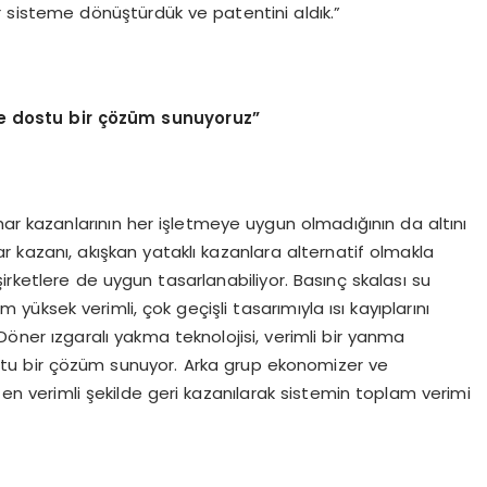
ir sisteme dönüştürdük ve patentini aldık.”
re dostu bir çözüm sunuyoruz”
har kazanlarının her işletmeye uygun olmadığının da altını
r kazanı, akışkan yataklı kazanlara alternatif olmakla
irketlere de uygun tasarlanabiliyor. Basınç skalası su
 yüksek verimli, çok geçişli tasarımıyla ısı kayıplarını
 Döner ızgaralı yakma teknolojisi, verimli bir yanma
stu bir çözüm sunuyor. Arka grup ekonomizer ve
i en verimli şekilde geri kazanılarak sistemin toplam verimi