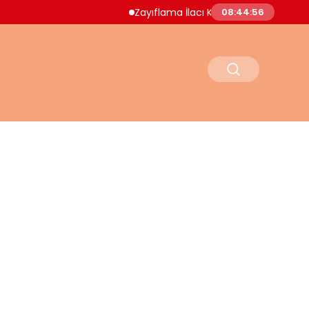
Zayıflama İlacı Kullanan Kadın Hayatını Kaybet
08:44:58