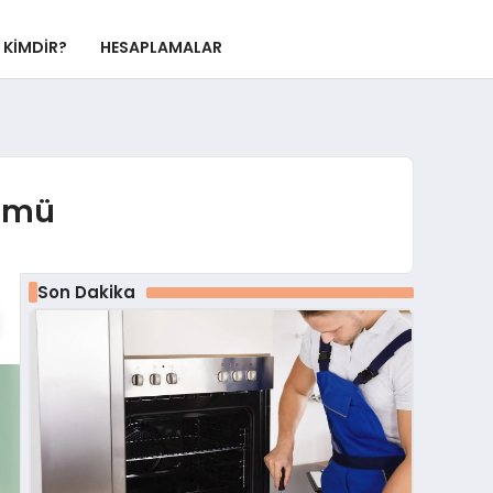
KIMDIR?
HESAPLAMALAR
zümü
Son Dakika