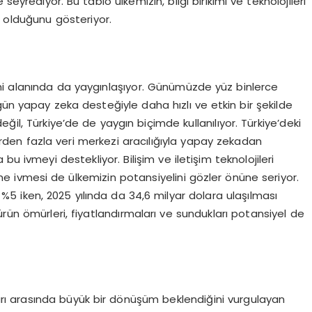
eyrediyor. Bu tablo ülkemizin, bilgi birikimi ve teknolojileri
olduğunu gösteriyor.
mi alanında da yaygınlaşıyor. Günümüzde yüz binlerce
gün yapay zeka desteğiyle daha hızlı ve etkin bir şekilde
ğil, Türkiye’de de yaygın biçimde kullanılıyor. Türkiye’deki
 birden fazla veri merkezi aracılığıyla yapay zekadan
u ivmeyi destekliyor. Bilişim ve iletişim teknolojileri
e ivmesi de ülkemizin potansiyelini gözler önüne seriyor.
%5 iken, 2025 yılında da 34,6 milyar dolara ulaşılması
e ürün ömürleri, fiyatlandırmaları ve sundukları potansiyel de
lları arasında büyük bir dönüşüm beklendiğini vurgulayan