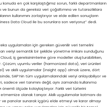
 konuda en çok karşılaştığımız sorun, farklı departmanların
sı ve bunun da gereksiz veri çoğaltımına ve tutarsızlıklara
nın kullanımını zorlaştırıyor ve elde edilen sonuçların
siness Data Cloud ile bu sorunlara son veriyoruz” dedi.
a uygulamaları için gereken güvenilir veri temelini
uşan veriyi semantik bir şekilde yönetme imkanı sunduğunu
loud, iş gereksinimlerine göre modeller oluşturabilirken,
r. Çözüm; uyumlu veriler (harmonized data), veri ürünleri
el) ve akıllı uygulamalar (insight app) olmak üzere, dört
inde, SAP’nin tüm uygulamalarındaki veriyi anlayabiliyor ve
nleri, sadece veri tanımını değil, aynı zamanda kullanıma
 önemli ölçüde kolaylaştırıyor. Farklı veri türlerini
etmemize olanak tanıyor. Akıllı uygulamalar katmanı da
or ve panolar sunarak içgörü elde etmeyi ve karar almayı