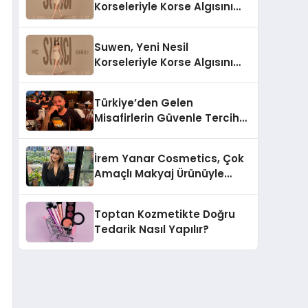
Korseleriyle Korse Algısını
Değiştiriyor
Suwen, Yeni Nesil
Korseleriyle Korse Algısını
Değiştiriyor
Türkiye’den Gelen
Misafirlerin Güvenle Tercih
Ettiği MR. TUNA Restaurant
Uluslararası Başarısıyla
İrem Yanar Cosmetics, Çok
Dikkat Çekiyor
Amaçlı Makyaj Ürünüyle
Dikkat Çekiyor
Toptan Kozmetikte Doğru
Tedarik Nasıl Yapılır?