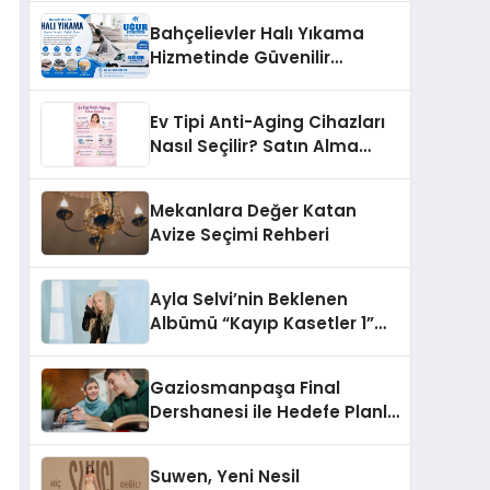
Bahçelievler Halı Yıkama
Hizmetinde Güvenilir
Çözüm: Uğur Halı Yıkama
Ev Tipi Anti-Aging Cihazları
Nasıl Seçilir? Satın Alma
Rehberi
Mekanlara Değer Katan
Avize Seçimi Rehberi
Ayla Selvi’nin Beklenen
Albümü “Kayıp Kasetler 1”
Yayınlandı!
Gaziosmanpaşa Final
Dershanesi ile Hedefe Planlı
İlerleyin
Suwen, Yeni Nesil