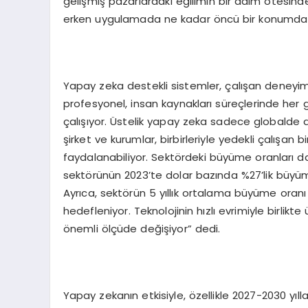
gelişmiş pazarlardaki eğilimin bir adım ötesinde s
erken uygulamada ne kadar öncü bir konumda 
Yapay zeka destekli sistemler, çalışan deneyi
profesyonel, insan kaynakları süreçlerinde her 
çalışıyor. Üstelik yapay zeka sadece globalde de
şirket ve kurumlar, birbirleriyle yedekli çalışan
faydalanabiliyor. Sektördeki büyüme oranları da b
sektörünün 2023’te dolar bazında %27’lik büyüm
Ayrıca, sektörün 5 yıllık ortalama büyüme oranı 
hedefleniyor. Teknolojinin hızlı evrimiyle birlikt
önemli ölçüde değişiyor” dedi.
Yapay zekanın etkisiyle, özellikle 2027-2030 yı