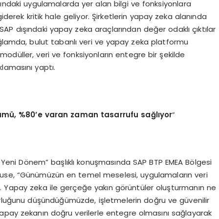
ışındaki uygulamalarda yer alan bilgi ve fonksiyonlara
giderek kritik hale geliyor. Şirketlerin yapay zeka alanında
 SAP dışındaki yapay zeka araçlarından değer odaklı çıktılar
ağlamda, bulut tabanlı veri ve yapay zeka platformu
i, modüller, veri ve fonksiyonların entegre bir şekilde
lamasını yaptı.
ümü, %80’e varan zaman tasarrufu sağlıyor
”
 Yeni Dönem” başlıklı konuşmasında SAP BTP EMEA Bölgesi
ause, “Günümüzün en temel meselesi, uygulamaların veri
ir. Yapay zeka ile gerçeğe yakın görüntüler oluşturmanın ne
zorluğunu düşündüğümüzde, işletmelerin doğru ve güvenilir
e yapay zekanın doğru verilerle entegre olmasını sağlayarak