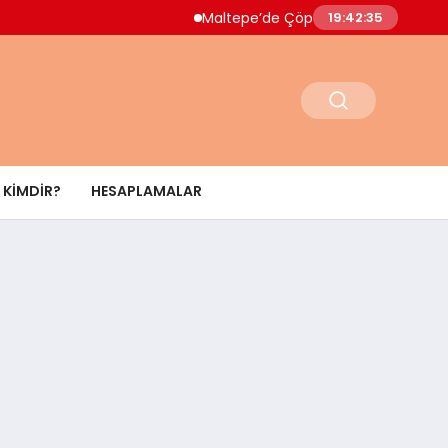
Maltepe’de Çöp Ev Temizlendi Halk Sağlığı İ
19:42:36
KIMDIR?
HESAPLAMALAR