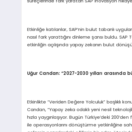
süreçlerinde fark yaratan SAP inovasyon hikayel
Etkinliğe katılanlar, SAP’nin bulut tabanlı uygul
nasıl fark yarattığını dinleme şansı buldu. SAP
etkinliğin açılışında yapay zekanın bulut dönüşü
Uğur Candan: “2027-2030 yılları arasında b
Etkinlikte “Veriden Değere Yolculuk” başlıklı 
Candan, “Yapay zeka odaklı yeni nesil teknolojil
hızla yaygınlaşıyor. Bugün Türkiye’deki 200’den f
ile operasyonlarını dönüştürme yetkinliğine sah