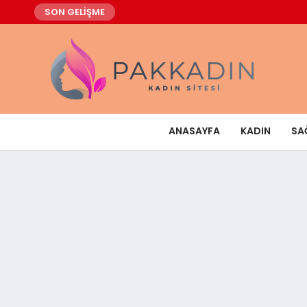
SON GELİŞME
ANASAYFA
KADIN
SA