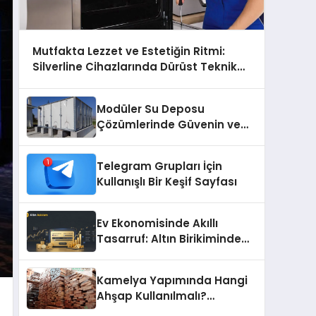
Mutfakta Lezzet ve Estetiğin Ritmi:
Silverline Cihazlarında Dürüst Teknik
Destek Deneyimi
Modüler Su Deposu
Çözümlerinde Güvenin ve
Kalitenin Adresi
Telegram Grupları İçin
Kullanışlı Bir Keşif Sayfası
Ev Ekonomisinde Akıllı
Tasarruf: Altın Birikiminde
Pratik ve Güvenli Yöntemler
Kamelya Yapımında Hangi
Ahşap Kullanılmalı?
Malzeme Seçim Rehberi