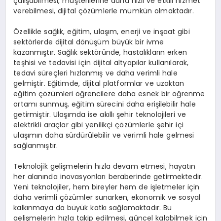
çalışabilmesi, müşterilerine daha hızlı ve etkili hizmet
verebilmesi, dijital çözümlerle mümkün olmaktadır.
Özellikle sağlık, eğitim, ulaşım, enerji ve inşaat gibi
sektörlerde dijital dönüşüm büyük bir ivme
kazanmıştır. Sağlık sektöründe, hastalıkların erken
teşhisi ve tedavisi için dijital altyapılar kullanılarak,
tedavi süreçleri hızlanmış ve daha verimli hale
gelmiştir. Eğitimde, dijital platformlar ve uzaktan
eğitim çözümleri öğrencilere daha esnek bir öğrenme
ortamı sunmuş, eğitim sürecini daha erişilebilir hale
getirmiştir. Ulaşımda ise akıllı şehir teknolojileri ve
elektrikli araçlar gibi yenilikçi çözümlerle şehir içi
ulaşımın daha sürdürülebilir ve verimli hale gelmesi
sağlanmıştır.
Teknolojik gelişmelerin hızla devam etmesi, hayatın
her alanında inovasyonları beraberinde getirmektedir.
Yeni teknolojiler, hem bireyler hem de işletmeler için
daha verimli çözümler sunarken, ekonomik ve sosyal
kalkınmaya da büyük katkı sağlamaktadır. Bu
gelişmelerin hızla takip edilmesi, güncel kalabilmek için