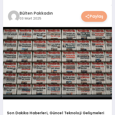
YAŞAM
Bülten Pakkadın
Paylaş
03 Mart 2025
YEMEK
KIMDIR?
HESAPLAMALAR
Son Dakika Haberleri, Güncel Teknoloji Gelişmeleri