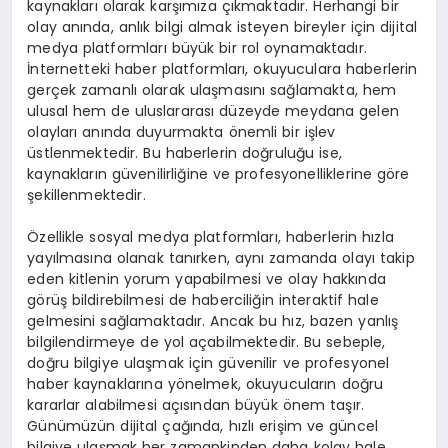
kaynakları olarak karşımıza çıkmaktadır. Herhangi bir
olay anında, anlık bilgi almak isteyen bireyler için dijital
medya platformları büyük bir rol oynamaktadır.
İnternetteki haber platformları, okuyuculara haberlerin
gerçek zamanlı olarak ulaşmasını sağlamakta, hem
ulusal hem de uluslararası düzeyde meydana gelen
olayları anında duyurmakta önemli bir işlev
üstlenmektedir. Bu haberlerin doğruluğu ise,
kaynakların güvenilirliğine ve profesyonelliklerine göre
şekillenmektedir.
Özellikle sosyal medya platformları, haberlerin hızla
yayılmasına olanak tanırken, aynı zamanda olayı takip
eden kitlenin yorum yapabilmesi ve olay hakkında
görüş bildirebilmesi de haberciliğin interaktif hale
gelmesini sağlamaktadır. Ancak bu hız, bazen yanlış
bilgilendirmeye de yol açabilmektedir. Bu sebeple,
doğru bilgiye ulaşmak için güvenilir ve profesyonel
haber kaynaklarına yönelmek, okuyucuların doğru
kararlar alabilmesi açısından büyük önem taşır.
Günümüzün dijital çağında, hızlı erişim ve güncel
bilgiye ulaşmak her zamankinden daha kolay hale