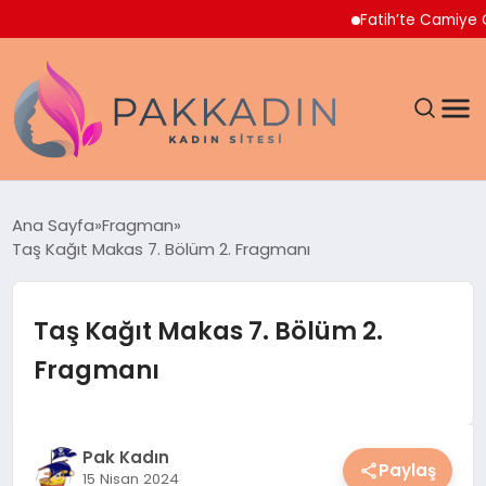
Fatih’te Camiye Giren Ş
ANASAYFA
Ana Sayfa
Fragman
Taş Kağıt Makas 7. Bölüm 2. Fragmanı
KADIN
SAĞLIK
Taş Kağıt Makas 7. Bölüm 2.
Fragmanı
MAGAZIN
SPOR & FITNESS
Pak Kadın
Paylaş
15 Nisan 2024