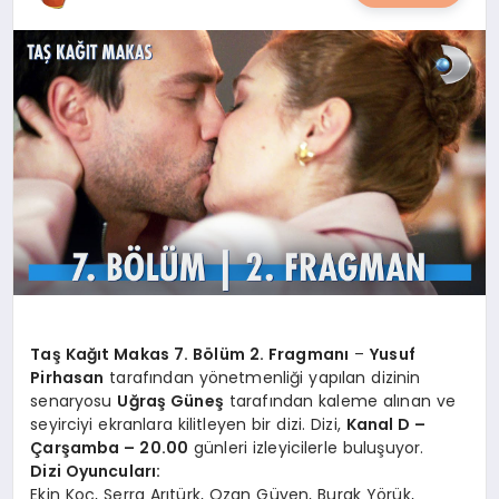
YAŞAM
YEMEK
KIMDIR?
HESAPLAMALAR
Taş Kağıt Makas 7. Bölüm 2. Fragmanı
–
Yusuf
Pirhasan
tarafından yönetmenliği yapılan dizinin
senaryosu
Uğraş Güneş
tarafından kaleme alınan ve
seyirciyi ekranlara kilitleyen bir dizi. Dizi,
Kanal D –
Çarşamba – 20.00
günleri izleyicilerle buluşuyor.
Dizi Oyuncuları:
Ekin Koç, Serra Arıtürk, Ozan Güven, Burak Yörük,