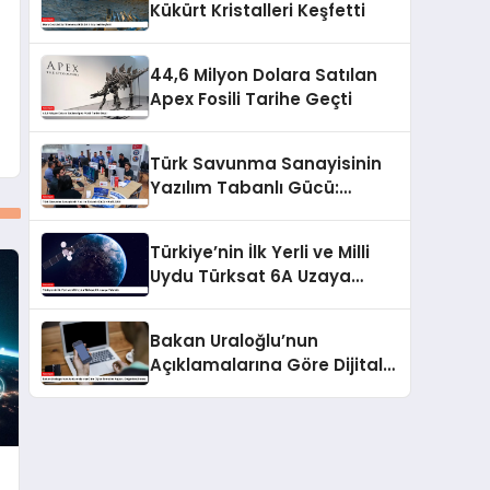
Kükürt Kristalleri Keşfetti
44,6 Milyon Dolara Satılan
Apex Fosili Tarihe Geçti
Türk Savunma Sanayisinin
Yazılım Tabanlı Gücü:
HAVELSAN
Türkiye’nin İlk Yerli ve Milli
Uydu Türksat 6A Uzaya
Fırlatıldı
Bakan Uraloğlu’nun
Açıklamalarına Göre Dijital
Trendler Raporu
Değerlendirmesi