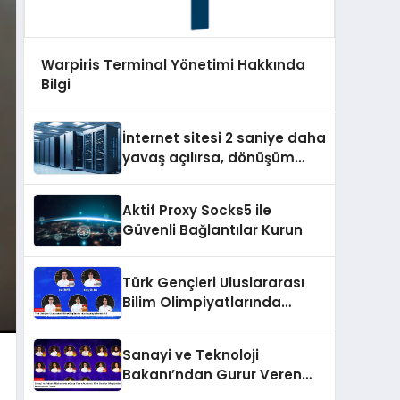
Warpiris Terminal Yönetimi Hakkında
Bilgi
İnternet sitesi 2 saniye daha
yavaş açılırsa, dönüşüm
oranını %1’e yakın azaltıyor
Aktif Proxy Socks5 ile
Güvenli Bağlantılar Kurun
Türk Gençleri Uluslararası
Bilim Olimpiyatlarında
Başarıyla Temsil Etti
Sanayi ve Teknoloji
Bakanı’ndan Gurur Veren
Açıklama: Türk Gençler