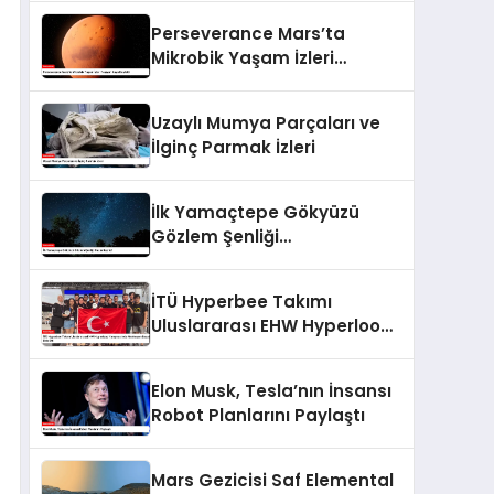
Olimpiyatlarda
Perseverance Mars’ta
Madalyalarla Döndü
Mikrobik Yaşam İzleri
Taşıyan Kaya Keşfetti
Uzaylı Mumya Parçaları ve
İlginç Parmak İzleri
İlk Yamaçtepe Gökyüzü
Gözlem Şenliği
Gaziantep’te!
İTÜ Hyperbee Takımı
Uluslararası EHW Hyperloop
Yarışması’nda Muhteşem
Başarı Elde Etti
Elon Musk, Tesla’nın İnsansı
Robot Planlarını Paylaştı
Mars Gezicisi Saf Elemental