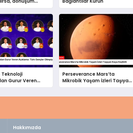
lırsa, dönüşüm
Bağlantılar Kurun
’e yakın azaltıyor
 Teknoloji
Perseverance Mars’ta
dan Gurur Veren
Mikrobik Yaşam İzleri Taşıyan
 Türk Gençler
Kaya Keşfetti
tlarda Madalyalarla
Hakkımızda