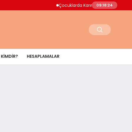
Çocuklarda Karın Ağrısı Ne Zaman Acil Müd
09:18:25
KIMDIR?
HESAPLAMALAR