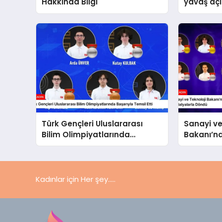
Hakkında Bilgi
yavaş açı
oranını %1
Türk Gençleri Uluslararası
Sanayi ve
Bilim Olimpiyatlarında
Bakanı’n
Başarıyla Temsil Etti
Açıklama:
Olimpiya
Döndü
Kadınlar için Her şey.....