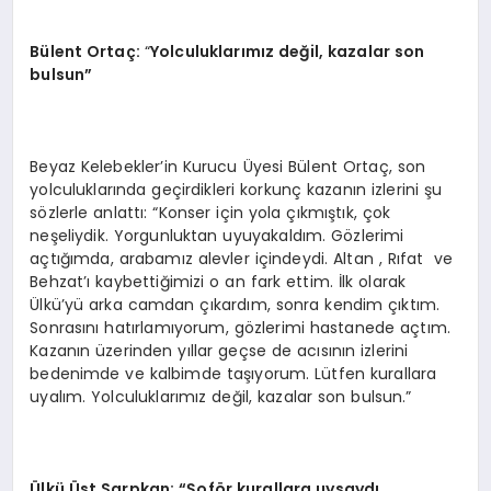
Bülent Ortaç:
“
Yolculuklarımız değil, kazalar son
bulsun”
Beyaz Kelebekler’in Kurucu Üyesi Bülent Ortaç, son
yolculuklarında geçirdikleri korkunç kazanın izlerini şu
sözlerle anlattı: “Konser için yola çıkmıştık, çok
neşeliydik. Yorgunluktan uyuyakaldım. Gözlerimi
açtığımda, arabamız alevler içindeydi. Altan , Rıfat ve
Behzat’ı kaybettiğimizi o an fark ettim. İlk olarak
Ülkü’yü arka camdan çıkardım, sonra kendim çıktım.
Sonrasını hatırlamıyorum, gözlerimi hastanede açtım.
Kazanın üzerinden yıllar geçse de acısının izlerini
bedenimde ve kalbimde taşıyorum. Lütfen kurallara
uyalım. Yolculuklarımız değil, kazalar son bulsun.”
Ü
lkü Ü
st Sarpkan:
“Ş
of
ö
r kurallara uysaydı,