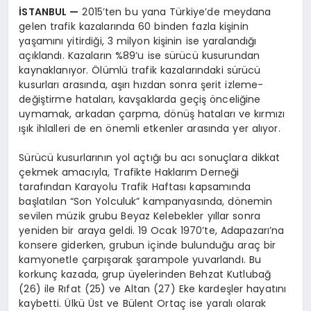
İSTANBUL
—
2015’ten bu yana Türkiye’de meydana
gelen trafik kazalarında 60 binden fazla kişinin
yaşamını yitirdiği, 3 milyon kişinin ise yaralandığı
açıklandı. Kazaların %89’u ise sürücü kusurundan
kaynaklanıyor. Ölümlü trafik kazalarındaki sürücü
kusurları arasında, aşırı hızdan sonra şerit izleme-
değiştirme hataları, kavşaklarda geçiş önceliğine
uymamak, arkadan çarpma, dönüş hataları ve kırmızı
ışık ihlalleri de en önemli etkenler arasında yer alıyor.
Sürücü kusurlarının yol açtığı bu acı sonuçlara dikkat
çekmek amacıyla, Trafikte Haklarım Derneği
tarafından Karayolu Trafik Haftası kapsamında
başlatılan “Son Yolculuk” kampanyasında, dönemin
sevilen müzik grubu Beyaz Kelebekler yıllar sonra
yeniden bir araya geldi. 19 Ocak 1970’te, Adapazarı’na
konsere giderken, grubun içinde bulunduğu araç bir
kamyonetle çarpışarak şarampole yuvarlandı. Bu
korkunç kazada, grup üyelerinden Behzat Kutlubağ
(26) ile Rıfat (25) ve Altan (27) Eke kardeşler hayatını
kaybetti. Ülkü Üst ve Bülent Ortaç ise yaralı olarak