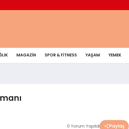
ĞLIK
MAGAZIN
SPOR & FITNESS
YAŞAM
YEMEK
agmanı
0 Yorum Yapıldı
Paylaş