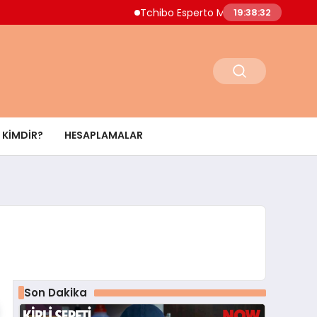
Tchibo Esperto Mini Kahve Makinesinde 4.
19:38:32
KIMDIR?
HESAPLAMALAR
Son Dakika