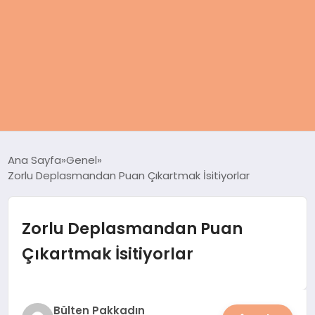
ANASAYFA
Ana Sayfa
Genel
Zorlu Deplasmandan Puan Çıkartmak İsitiyorlar
KADIN
SAĞLIK
Zorlu Deplasmandan Puan
Çıkartmak İsitiyorlar
MAGAZIN
SPOR & FITNESS
Bülten Pakkadın