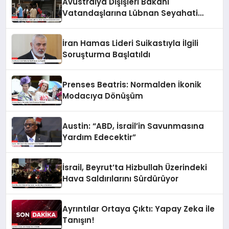
Avustralya Dışişleri Bakanı
Vatandaşlarına Lübnan Seyahati
Konusunda Uyardı
İran Hamas Lideri Suikastıyla İlgili
Soruşturma Başlatıldı
Prenses Beatris: Normalden İkonik
Modacıya Dönüşüm
Austin: “ABD, İsrail’in Savunmasına
Yardım Edecektir”
İsrail, Beyrut’ta Hizbullah Üzerindeki
Hava Saldırılarını Sürdürüyor
Ayrıntılar Ortaya Çıktı: Yapay Zeka ile
Tanışın!