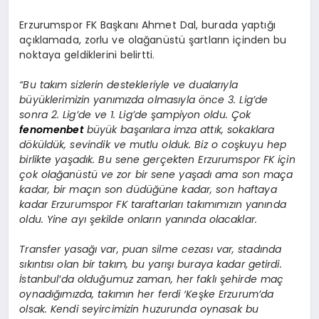
Erzurumspor FK Başkanı Ahmet Dal, burada yaptığı
açıklamada, zorlu ve olağanüstü şartların içinden bu
noktaya geldiklerini belirtti.
“Bu takım sizlerin destekleriyle ve dualarıyla
büyüklerimizin yanımızda olmasıyla önce 3. Lig’de
sonra 2. Lig’de ve 1. Lig’de şampiyon oldu. Çok
fenomenbet
büyük başarılara imza attık, sokaklara
döküldük, sevindik ve mutlu olduk. Biz o coşkuyu hep
birlikte yaşadık. Bu sene gerçekten Erzurumspor FK için
çok olağanüstü ve zor bir sene yaşadı ama son maça
kadar, bir maçın son düdüğüne kadar, son haftaya
kadar Erzurumspor FK taraftarları takımımızın yanında
oldu. Yine ayı şekilde onların yanında olacaklar.
Transfer yasağı var, puan silme cezası var, stadında
sıkıntısı olan bir takım, bu yarışı buraya kadar getirdi.
İstanbul’da olduğumuz zaman, her faklı şehirde maç
oynadığımızda, takımın her ferdi ‘Keşke Erzurum’da
olsak. Kendi seyircimizin huzurunda oynasak bu