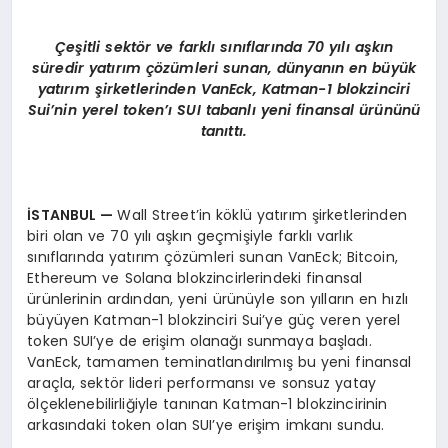
Çeşitli sekt
ö
r ve farklı sınıflarında 70 yılı aşkın
süredir yatırım çözümleri sunan, dünyanı
n en b
üyük
yatırım şirketlerinden VanEck, Katman-1 blokzinciri
Sui
’
nin yerel token’ı SUI tabanlı yeni finansal ürününü
tanıttı.
İSTANBUL
—
Wall Street’in köklü yatırım şirketlerinden
biri olan ve 70 yılı aşkın geçmişiyle farklı varlık
sınıflarında yatırım çözümleri sunan VanEck; Bitcoin,
Ethereum ve Solana blokzincirlerindeki finansal
ürünlerinin ardından, yeni ürünüyle son yılların en hızlı
büyüyen Katman-1 blokzinciri Sui’ye güç veren yerel
token SUI’ye de erişim olanağı sunmaya başladı.
VanEck, tamamen teminatlandırılmış bu yeni finansal
araçla, sektör lideri performansı ve sonsuz yatay
ölçeklenebilirliğiyle tanınan Katman-1 blokzincirinin
arkasındaki token olan SUI’ye erişim imkanı sundu.