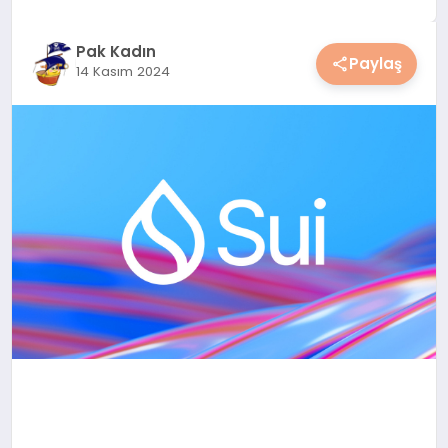
YAŞAM
Pak Kadın
Paylaş
14 Kasım 2024
YEMEK
KIMDIR?
HESAPLAMALAR