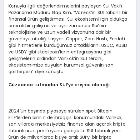
Konuyla ilgili değerlendirmelerini paylaşan Sui Vakfı
Pazarlama Müdürü Gap Kim, “VanEck’in SUI tabanlı bir
finansal ürün geliştirmesi, Sui ekosistemi için oldukça
önemli bir gelişme ve aynı zamanda Sui’nin
teknolojisine ve uzun vadeli vizyonuna dair bir
güvenoyu niteliği taşıyor. Copper, Zero Hash, Fordefi
gibi hizmetlerle kurduğumuz ortaklıkların, USDC, AUSD
ve USDY gibi stabilcoin’lerin entegrasyonu gibi
gelişmelerin ardından VanEck’in SUI tercihi,
ekosistemimize duyulan kurumsal güvenin son
göstergesi” diye konuştu.
Cüzdanda tutmadan SUI
’
ye erişme olanağı
2024’ün başında piyasaya sürülen spot Bitcoin
ETF’lerden birinin de ihraççısı konumundaki VanEck,
son yıllarda merkeziyetsiz finansa alan açarak kripto
tabanlı ürün portföyünü genişletti. SUI tabanlı yeni
ürün de milyonlarca kişiye artık SUI’yi bir kripto