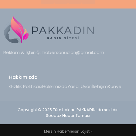
Reklam & İşbirliği:
habersonuclari@gmail.com
Hakkımızda
Gizlilik Politikası
Hakkımızda
Yasal Uyarı
İletişim
Künye
Copyright © 2025 Tüm hakları PAKKADIN 'da saklıdır.
Seobaz Haber Teması
Mersin Haber
Mersin Lojistik