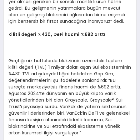
yer alması gereken bir sonraki mantıklı ürün hâline
getirdi. Bu gelişmenin yatırımcılara bugün mevcut
olan en gelişmiş blokzinciri ağlarından birine erişmek
için benzersiz bir fırsat sunacağına inanıyoruz” dedi.
Kilitli değeri %430, DeFi hacmi %692 arttı
Geçtiğimiz haftalarda blokzinciri üzerindeki toplam
kilitli değeri (TVL) 1 milyar doları aşan Sui ekosisteminin
%430 TVL artışı kaydettiğini hatırlatan Gap Kim,
değerlendirmelerini şu ifadelerle sonlandırdı: “Bu
süreçte merkeziyetsiz finans hacmi de %692 arttı.
Ağustos 2024’te dünyanın en büyük kripto varlık
yöneticilerinden biri olan Grayscale, Grayscale® Sui
Trust’ı piyasaya sürdü. VanEck de yatırım sektörünün
güvenilir liderlerinden biri. VanEck’in DeFi ve geleneksel
finansın kesişim alanındaki liderlik konumu, Sui
blokzincirine ve Sui etrafındaki ekosisteme yönelik
artan kurumsal ilgiyi vurguluyor.”