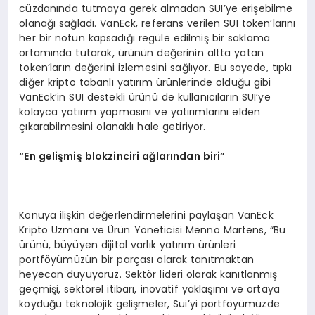
cüzdanında tutmaya gerek almadan SUI’ye erişebilme
olanağı sağladı. VanEck, referans verilen SUI token’larını
her bir notun kapsadığı regüle edilmiş bir saklama
ortamında tutarak, ürünün değerinin altta yatan
token’ların değerini izlemesini sağlıyor. Bu sayede, tıpkı
diğer kripto tabanlı yatırım ürünlerinde olduğu gibi
VanEck’in SUI destekli ürünü de kullanıcıların SUI’ye
kolayca yatırım yapmasını ve yatırımlarını elden
çıkarabilmesini olanaklı hale getiriyor.
“
En gelişmiş blokzinciri ağlarından biri”
Konuya ilişkin değerlendirmelerini paylaşan VanEck
Kripto Uzmanı ve Ürün Yöneticisi Menno Martens, “Bu
ürünü, büyüyen dijital varlık yatırım ürünleri
portföyümüzün bir parçası olarak tanıtmaktan
heyecan duyuyoruz. Sektör lideri olarak kanıtlanmış
geçmişi, sektörel itibarı, inovatif yaklaşımı ve ortaya
koyduğu teknolojik gelişmeler, Sui’yi portföyümüzde