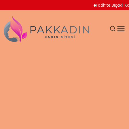
Fatih’te Bıçaklı Kavga 