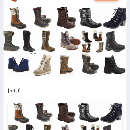
YAŞAM
YEMEK
KIMDIR?
HESAPLAMALAR
[ad_1]