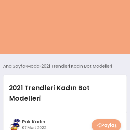
ANASAYFA
Ana Sayfa
Moda
2021 Trendleri Kadın Bot Modelleri
KADIN
2021 Trendleri Kadın Bot
SAĞLIK
Modelleri
MAGAZIN
SPOR & FITNESS
Pak Kadın
Paylaş
07 Mart 2022