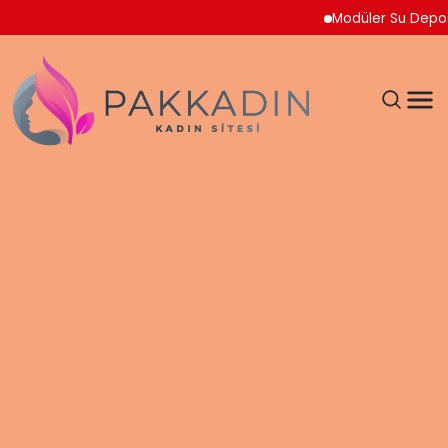
Modüler Su Deposu Çöz