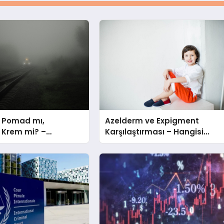
 Pomad mı,
Azelderm ve Expigment
Krem mi? –
Karşılaştırması – Hangisi
 Seçmeli?
Daha Etkili Leke Karşıtıdır?