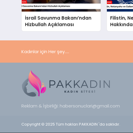
İsrail Savunma Bakanı’ndan
Filistin,
Hizbullah Açıklaması
Hakkında
UCM’ye S
Kadınlar için Her şey.....
Reklam & İşbirliği:
habersonuclari@gmail.com
Copyright © 2025 Tüm hakları PAKKADIN 'da saklıdır.