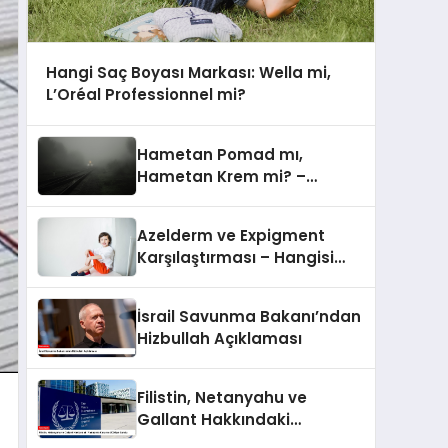
Hangi Saç Boyası Markası: Wella mi,
L’Oréal Professionnel mi?
Hametan Pomad mı,
Hametan Krem mi? –
Hangisini Seçmeli?
Azelderm ve Expigment
Karşılaştırması – Hangisi
Daha Etkili Leke Karşıtıdır?
İsrail Savunma Bakanı’ndan
Hizbullah Açıklaması
Filistin, Netanyahu ve
Gallant Hakkındaki
Yakalama Kararını UCM’ye