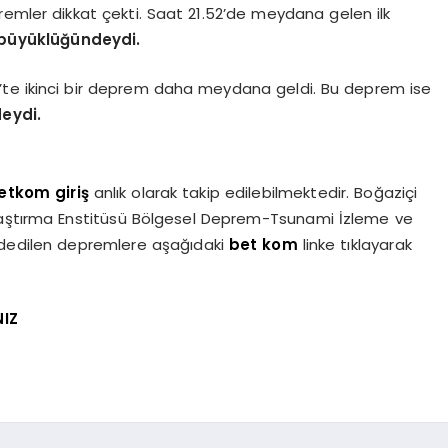
remler dikkat çekti. Saat 21.52’de meydana gelen ilk
 büyüklüğündeydi.
4’te ikinci bir deprem daha meydana geldi. Bu deprem ise
eydi.
etkom giriş
anlık olarak takip edilebilmektedir. Boğaziçi
Araştırma Enstitüsü Bölgesel Deprem-Tsunami İzleme ve
ydedilen depremlere aşağıdaki
bet kom
linke tıklayarak
NIZ