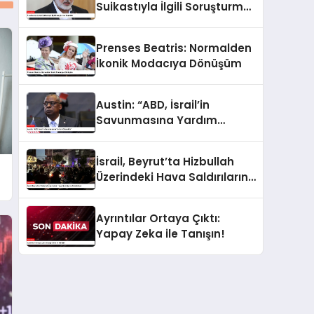
Suikastıyla İlgili Soruşturma
Başlatıldı
Prenses Beatris: Normalden
İkonik Modacıya Dönüşüm
Austin: “ABD, İsrail’in
Savunmasına Yardım
Edecektir”
İsrail, Beyrut’ta Hizbullah
Üzerindeki Hava Saldırılarını
Sürdürüyor
Ayrıntılar Ortaya Çıktı:
Yapay Zeka ile Tanışın!