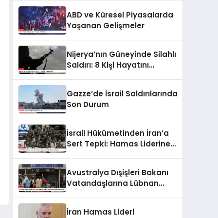
Sundu
ABD ve Küresel Piyasalarda
Yaşanan Gelişmeler
Nijerya’nın Güneyinde Silahlı
Saldırı: 8 Kişi Hayatını
Kaybetti
Gazze’de İsrail Saldırılarında
Son Durum
İsrail Hükümetinden İran’a
Sert Tepki: Hamas Liderine
Saldırı İddiaları
Avustralya Dışişleri Bakanı
Vatandaşlarına Lübnan
Seyahati Konusunda Uyardı
İran Hamas Lideri