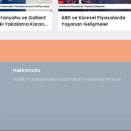
 Netanyahu ve Gallant
ABD ve Küresel Piyasalarda
ki Yakalama Kararını
Yaşanan Gelişmeler
undu
Hakkımızda
Gizlilik Politikası
Hakkımızda
Yasal Uyarı
İletişim
Künye