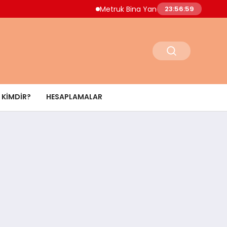
Metruk Bina Yangını Adnan Menderes Mahall
23:57:00
KIMDIR?
HESAPLAMALAR