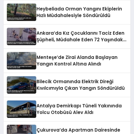
Heybeliada Orman Yangını Ekiplerin
Hızlı Müdahalesiyle Söndürüldü
Ankara’da Kız Çocuklarını Taciz Eden
Şüpheli, Müdahale Eden 72 Yaşındaki
Vatandaşa Saldırdı
Menteşe’de Zirai Alanda Başlayan
Yangın Kontrol Altına Alındı
Bilecik Ormanında Elektrik Direği
Kıvılcımıyla Çıkan Yangın Söndürüldü
Antalya Demirkapı Tüneli Yakınında
Yolcu Otobüsü Alev Aldı
Çukurova’da Apartman Dairesinde