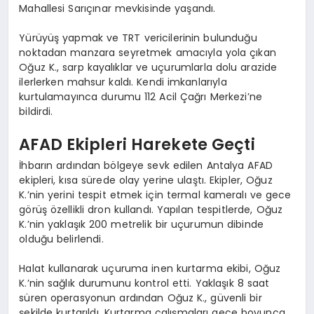
Mahallesi Sarıçınar mevkisinde yaşandı.
Yürüyüş yapmak ve TRT vericilerinin bulunduğu
noktadan manzara seyretmek amacıyla yola çıkan
Oğuz K., sarp kayalıklar ve uçurumlarla dolu arazide
ilerlerken mahsur kaldı. Kendi imkanlarıyla
kurtulamayınca durumu 112 Acil Çağrı Merkezi’ne
bildirdi.
AFAD Ekipleri Harekete Geçti
İhbarın ardından bölgeye sevk edilen Antalya AFAD
ekipleri, kısa sürede olay yerine ulaştı. Ekipler, Oğuz
K.’nin yerini tespit etmek için termal kameralı ve gece
görüş özellikli dron kullandı. Yapılan tespitlerde, Oğuz
K.’nin yaklaşık 200 metrelik bir uçurumun dibinde
olduğu belirlendi.
Halat kullanarak uçuruma inen kurtarma ekibi, Oğuz
K.’nin sağlık durumunu kontrol etti. Yaklaşık 8 saat
süren operasyonun ardından Oğuz K., güvenli bir
şekilde kurtarıldı. Kurtarma çalışmaları gece boyunca