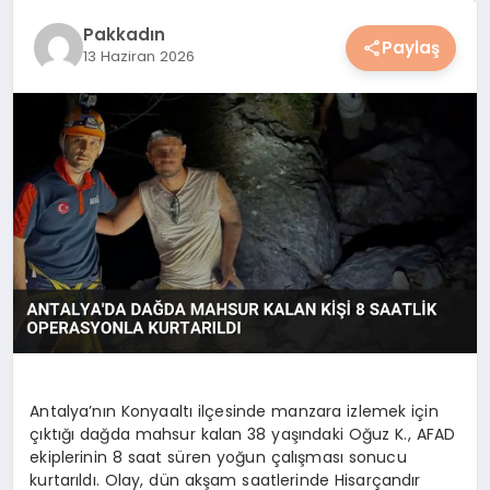
YAŞAM
Pakkadın
Paylaş
13 Haziran 2026
YEMEK
KIMDIR?
HESAPLAMALAR
Antalya’nın Konyaaltı ilçesinde manzara izlemek için
çıktığı dağda mahsur kalan 38 yaşındaki Oğuz K., AFAD
ekiplerinin 8 saat süren yoğun çalışması sonucu
kurtarıldı. Olay, dün akşam saatlerinde Hisarçandır