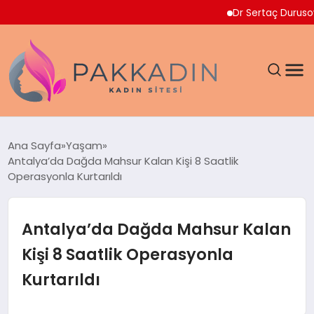
Dr Sertaç Durusoy Multi
ANASAYFA
Ana Sayfa
Yaşam
Antalya’da Dağda Mahsur Kalan Kişi 8 Saatlik
KADIN
Operasyonla Kurtarıldı
SAĞLIK
Antalya’da Dağda Mahsur Kalan
MAGAZIN
Kişi 8 Saatlik Operasyonla
Kurtarıldı
SPOR & FITNESS