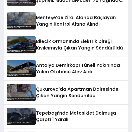
Şüpheli, Müdahale Eden 72 Yaşındaki
Vatandaşa Saldırdı
Menteşe’de Zirai Alanda Başlayan
Yangın Kontrol Altına Alındı
Bilecik Ormanında Elektrik Direği
Kıvılcımıyla Çıkan Yangın Söndürüldü
Antalya Demirkapı Tüneli Yakınında
Yolcu Otobüsü Alev Aldı
Çukurova’da Apartman Dairesinde
Çıkan Yangın Söndürüldü
Tepebaşı’nda Motosiklet Dolmuşa
Çarptı 1 Yaralı