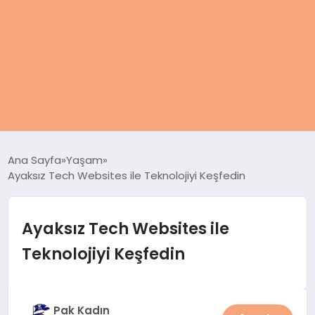
ANASAYFA
Ana Sayfa
Yaşam
Ayaksız Tech Websites ile Teknolojiyi Keşfedin
KADIN
SAĞLIK
Ayaksız Tech Websites ile
Teknolojiyi Keşfedin
MAGAZIN
SPOR & FITNESS
Pak Kadın