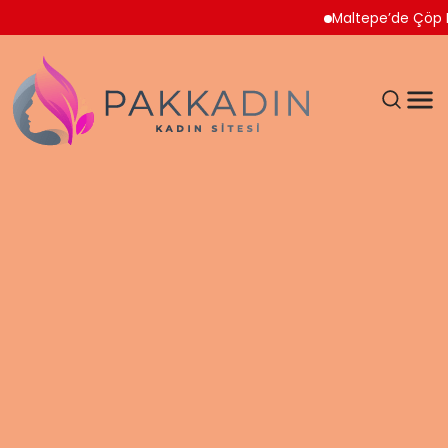
Maltepe’de Çöp Ev Temiz