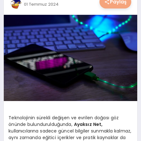
Paylaş
01 Temmuz 2024
YAŞAM
YEMEK
KIMDIR?
HESAPLAMALAR
Teknolojinin sürekli değişen ve evrilen doğası göz
önünde bulundurulduğunda,
Ayaksız Net
,
kullanıcılarına sadece güncel bilgiler sunmakla kalmaz,
aynı zamanda eğitici içerikler ve pratik kaynaklar da