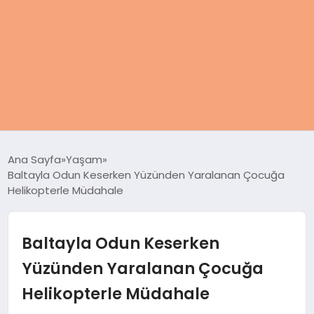
ANASAYFA
Ana Sayfa
Yaşam
Baltayla Odun Keserken Yüzünden Yaralanan Çocuğa
KADIN
Helikopterle Müdahale
SAĞLIK
Baltayla Odun Keserken
MAGAZIN
Yüzünden Yaralanan Çocuğa
Helikopterle Müdahale
SPOR & FITNESS