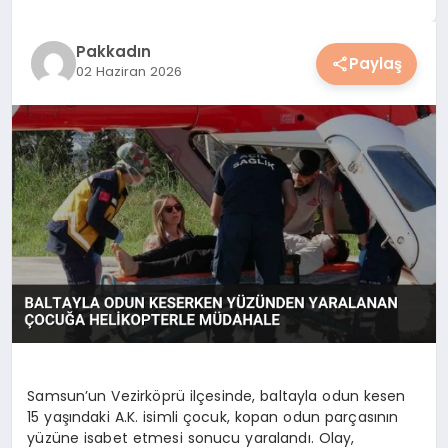
YAŞAM
Pakkadın
Paylaş
02 Haziran 2026
YEMEK
KIMDIR?
HESAPLAMALAR
Samsun’un Vezirköprü ilçesinde, baltayla odun kesen
15 yaşındaki A.K. isimli çocuk, kopan odun parçasının
yüzüne isabet etmesi sonucu yaralandı. Olay,