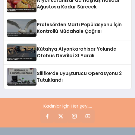
Afyonkarahisar’da Haşhaş Hasadı
Ağustosa Kadar Sürecek
Profesörden Martı Popülasyonu İçin
Kontrollü Müdahale Çağrısı
Kütahya Afyonkarahisar Yolunda
Otobüs Devrildi 31 Yaralı
Silifke’de Uyuşturucu Operasyonu 2
Tutuklandı
Kadınlar için Her şey.....