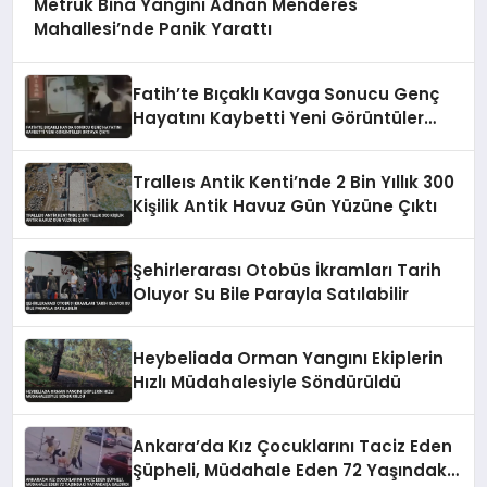
Metruk Bina Yangını Adnan Menderes
Mahallesi’nde Panik Yarattı
Fatih’te Bıçaklı Kavga Sonucu Genç
Hayatını Kaybetti Yeni Görüntüler
Ortaya Çıktı
Tralleıs Antik Kenti’nde 2 Bin Yıllık 300
Kişilik Antik Havuz Gün Yüzüne Çıktı
Şehirlerarası Otobüs İkramları Tarih
Oluyor Su Bile Parayla Satılabilir
Heybeliada Orman Yangını Ekiplerin
Hızlı Müdahalesiyle Söndürüldü
Ankara’da Kız Çocuklarını Taciz Eden
Şüpheli, Müdahale Eden 72 Yaşındaki