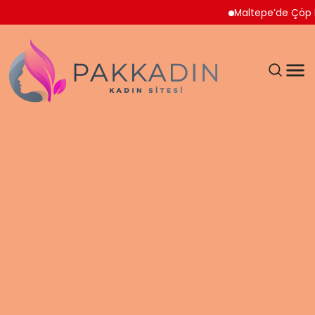
Maltepe’de Çöp Ev Temi