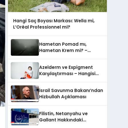
Hangi Saç Boyası Markası: Wella mi,
L’Oréal Professionnel mi?
Hametan Pomad mı,
Hametan Krem mi? –
Hangisini Seçmeli?
Azelderm ve Expigment
Karşılaştırması – Hangisi
Daha Etkili Leke Karşıtıdır?
İsrail Savunma Bakanı’ndan
Hizbullah Açıklaması
Filistin, Netanyahu ve
Gallant Hakkındaki
Yakalama Kararını UCM’ye