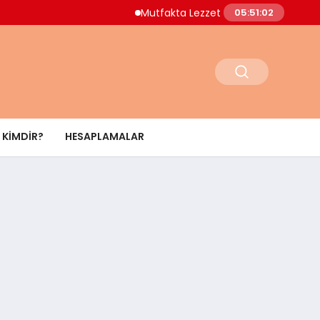
Mutfakta Lezzet ve Estetiğin Ritmi: Silverl
05:51:03
KIMDIR?
HESAPLAMALAR