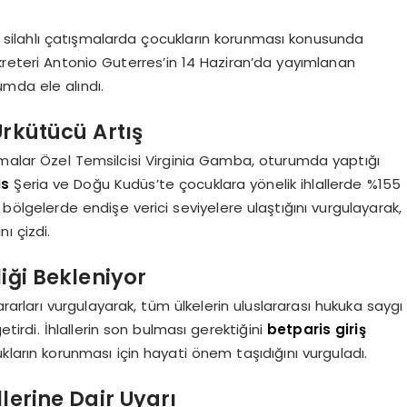
, silahlı çatışmalarda çocukların korunması konusunda
kreteri Antonio Guterres’in 14 Haziran’da yayımlanan
umda ele alındı.
Ürkütücü Artış
ışmalar Özel Temsilcisi Virginia Gamba, oturumda yaptığı
is
Şeria ve Doğu Kudüs’te çocuklara yönelik ihlallerde %155
bölgelerde endişe verici seviyelere ulaştığını vurgulayarak,
ı çizdi.
iği Bekleniyor
rarları vurgulayarak, tüm ülkelerin uluslararası hukuka saygı
tirdi. İhlallerin son bulması gerektiğini
betparis giriş
ukların korunması için hayati önem taşıdığını vurguladı.
lerine Dair Uyarı