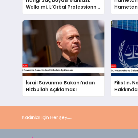
Hangi Saç Boyası Markası:
Hametan
Wella mi, L’Oréal Professionnel
Hametan 
mi?
Hangisini
İsrail Savunma Bakanı’ndan
Filistin,
Hizbullah Açıklaması
Hakkında
UCM’ye S
Kadınlar için Her şey.....