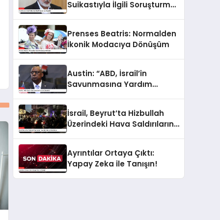
Suikastıyla İlgili Soruşturma
Başlatıldı
Prenses Beatris: Normalden
İkonik Modacıya Dönüşüm
Austin: “ABD, İsrail’in
Savunmasına Yardım
Edecektir”
İsrail, Beyrut’ta Hizbullah
Üzerindeki Hava Saldırılarını
Sürdürüyor
Ayrıntılar Ortaya Çıktı:
Yapay Zeka ile Tanışın!