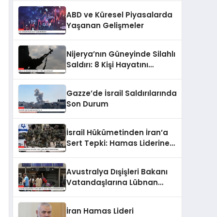
Sundu
ABD ve Küresel Piyasalarda
Yaşanan Gelişmeler
Nijerya’nın Güneyinde Silahlı
Saldırı: 8 Kişi Hayatını
Kaybetti
Gazze’de İsrail Saldırılarında
Son Durum
İsrail Hükümetinden İran’a
Sert Tepki: Hamas Liderine
Saldırı İddiaları
Avustralya Dışişleri Bakanı
Vatandaşlarına Lübnan
Seyahati Konusunda Uyardı
İran Hamas Lideri