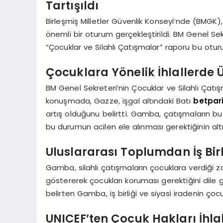
Tartışıldı
Birleşmiş Milletler Güvenlik Konseyi’nde (BMGK)
önemli bir oturum gerçekleştirildi. BM Genel Se
“Çocuklar ve Silahlı Çatışmalar” raporu bu otur
Çocuklara Yönelik İhlallerde 
BM Genel Sekreteri’nin Çocuklar ve Silahlı Çat
konuşmada, Gazze, işgal altındaki Batı
betpar
artış olduğunu belirtti. Gamba, çatışmaların bu 
bu durumun acilen ele alınması gerektiğinin altın
Uluslararası Toplumdan İş Birl
Gamba, silahlı çatışmaların çocuklara verdiği za
göstererek çocukları koruması gerektiğini dile ge
belirten Gamba, iş birliği ve siyasi iradenin çoc
UNICEF’ten Çocuk Hakları İhlal