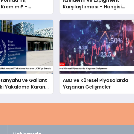
 Pomad mı,
Azelderm ve Expigment
Krem mi? –
Karşılaştırması – Hangisi
 Seçmeli?
Daha Etkili Leke Karşıtıdır?
 Netanyahu ve Gallant
ABD ve Küresel Piyasalarda
ki Yakalama Kararını
Yaşanan Gelişmeler
undu