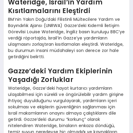
Wateridge, İsrail’in Yardım
Kısıtlamalarını Eleştirdi
BM’nin Yakın Doğu’daki Filistinli Mültecilere Yardım ve
Bayındırlık Ajansı (UNRWA) Gazze’deki Kıdemli İletişim
Görevlisi Louise Wateridge, İngiliz basın kuruluşu BBC’ye
verdiği röportajda, İsrail’in Gazze’ye yardımların
ulaşmasını zorlaştıran kısıtlamaları eleştirdi. Wateridge,
bu durumun insani müdahaleyi son derece zor hale
getirdiğini belirtti.
Gazze’deki Yardım Ekiplerinin
Yaşadığı Zorluklar
Wateridge, Gazze’deki hayat kurtarıcı yardımların
ulaşabilmesi için sürekli ve öngörülebilir yardım girişine
ihtiyaç duyulduğunu vurgulayarak, yardımların içeri
sokulması ve ekiplerin güvenliğinin sağlanması için
İsrail makamlarının onayını almaya çalıştıklarını dile
getirdi. Gazze’deki durumu “korkunç” olarak
nitelendiren Wateridge, binaların enkaza döndüğü,
temiz suyun neredeyse hiç olmadığı ve kaynakların