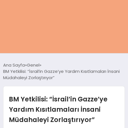
ANASAYFA
Ana Sayfa
Genel
BM Yetkilisi: “İsrail’in Gazze’ye Yardım Kısıtlamaları İnsani
KADIN
Müdahaleyi Zorlaştırıyor”
SAĞLIK
BM Yetkilisi: “İsrail’in Gazze’ye
MAGAZIN
Yardım Kısıtlamaları İnsani
Müdahaleyi Zorlaştırıyor”
SPOR & FITNESS