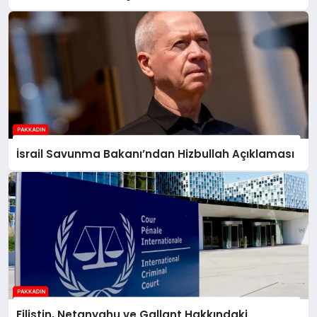
İsrail Savunma Bakanı’ndan Hizbullah Açıklaması
Filistin, Netanyahu ve Gallant Hakkındaki