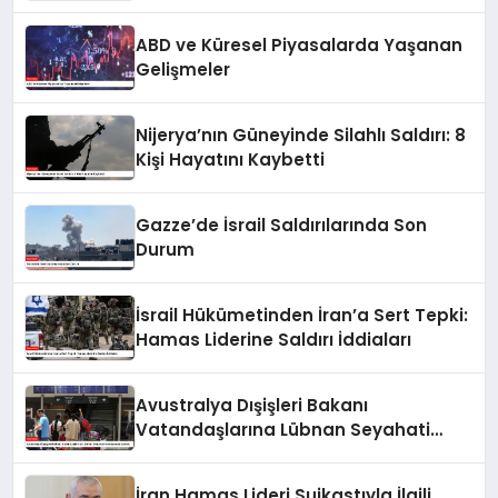
UCM’ye Sundu
ABD ve Küresel Piyasalarda Yaşanan
Gelişmeler
Nijerya’nın Güneyinde Silahlı Saldırı: 8
Kişi Hayatını Kaybetti
Gazze’de İsrail Saldırılarında Son
Durum
İsrail Hükümetinden İran’a Sert Tepki:
Hamas Liderine Saldırı İddiaları
Avustralya Dışişleri Bakanı
Vatandaşlarına Lübnan Seyahati
Konusunda Uyardı
İran Hamas Lideri Suikastıyla İlgili