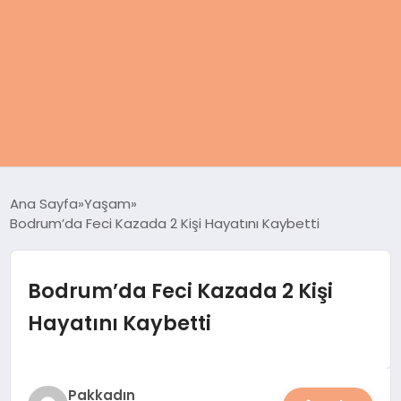
ANASAYFA
Ana Sayfa
Yaşam
Bodrum’da Feci Kazada 2 Kişi Hayatını Kaybetti
KADIN
SAĞLIK
Bodrum’da Feci Kazada 2 Kişi
Hayatını Kaybetti
MAGAZIN
SPOR & FITNESS
Pakkadın