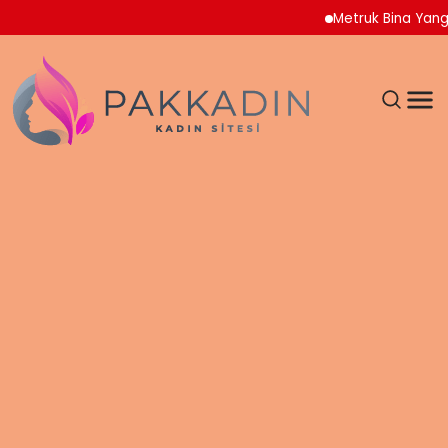
Metruk Bina Yangını Ad