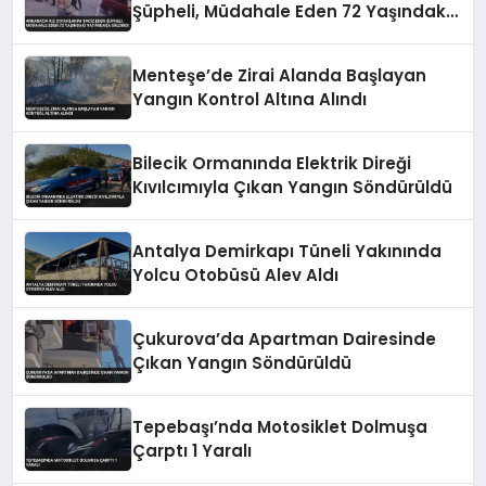
Şüpheli, Müdahale Eden 72 Yaşındaki
Vatandaşa Saldırdı
Menteşe’de Zirai Alanda Başlayan
Yangın Kontrol Altına Alındı
Bilecik Ormanında Elektrik Direği
Kıvılcımıyla Çıkan Yangın Söndürüldü
Antalya Demirkapı Tüneli Yakınında
Yolcu Otobüsü Alev Aldı
Çukurova’da Apartman Dairesinde
Çıkan Yangın Söndürüldü
Tepebaşı’nda Motosiklet Dolmuşa
Çarptı 1 Yaralı