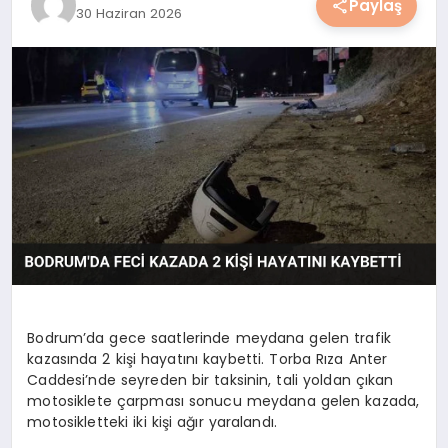
Paylaş
30 Haziran 2026
YAŞAM
YEMEK
KIMDIR?
HESAPLAMALAR
Bodrum’da gece saatlerinde meydana gelen trafik
kazasında 2 kişi hayatını kaybetti. Torba Rıza Anter
Caddesi’nde seyreden bir taksinin, tali yoldan çıkan
motosiklete çarpması sonucu meydana gelen kazada,
motosikletteki iki kişi ağır yaralandı.