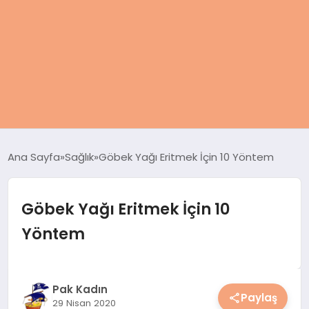
ANASAYFA
Ana Sayfa
Sağlık
Göbek Yağı Eritmek İçin 10 Yöntem
KADIN
Göbek Yağı Eritmek İçin 10
SAĞLIK
Yöntem
MAGAZIN
SPOR & FITNESS
Pak Kadın
Paylaş
29 Nisan 2020