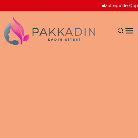
Maltepe’de Çöp Ev Tem