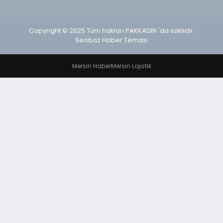
Copyright © 2025 Tüm hakları PAKKADIN 'da saklıdır.
Seobaz Haber Teması
Mersin Haber
Mersin Lojistik