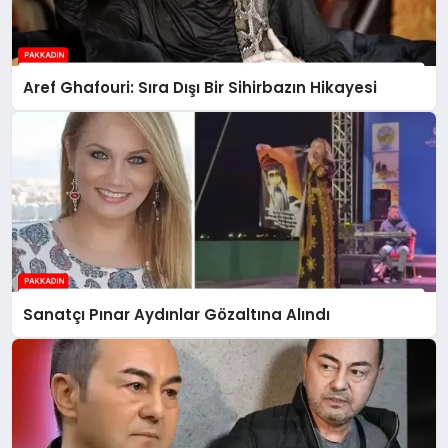
Aref Ghafouri: Sıra Dışı Bir Sihirbazın Hikayesi
Sanatçı Pınar Aydınlar Gözaltına Alındı