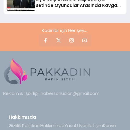
Setinde Oyuncular Arasında Kavga
Çıktı
Kadınlar için Her şey.....
Reklam & İşbirliği:
habersonuclari@gmail.com
Hakkımızda
Gizlilik Politikası
Hakkımızda
Yasal Uyarı
İletişim
Künye