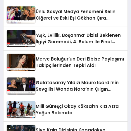
Anlar!
Ünlü Sosyal Medya Fenomeni Selin
Ciğerci ve Eski Eşi Gökhan Çıra
Hakkında Yurtdışına Çıkış Yasağı
‘Aşk, Evlilik, Boşanma’ Dizisi Beklenen
İlgiyi Göremedi, 4. Bölüm İle Final
Yaptı
Merve Boluğur’un Deri Elbise Paylaşımı
Takipçilerinden Tepki Aldı
Galatasaray Yıldızı Mauro Icardi’nin
Sevgilisi Wanda Nara’nın Çılgın
Doğum Günü Partisi
Milli Güreşçi Okay Köksal’ın Kızı Azra
Yoğun Bakımda
Siya Kalp Dizisinin Kapadokya