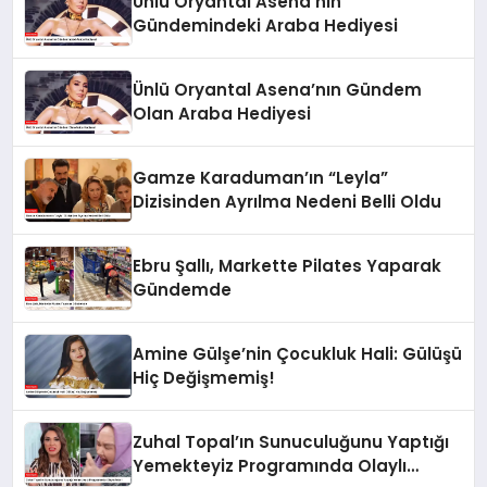
Ünlü Oryantal Asena’nın
Gündemindeki Araba Hediyesi
Ünlü Oryantal Asena’nın Gündem
Olan Araba Hediyesi
Gamze Karaduman’ın “Leyla”
Dizisinden Ayrılma Nedeni Belli Oldu
Ebru Şallı, Markette Pilates Yaparak
Gündemde
Amine Gülşe’nin Çocukluk Hali: Gülüşü
Hiç Değişmemiş!
Zuhal Topal’ın Sunuculuğunu Yaptığı
Yemekteyiz Programında Olaylı