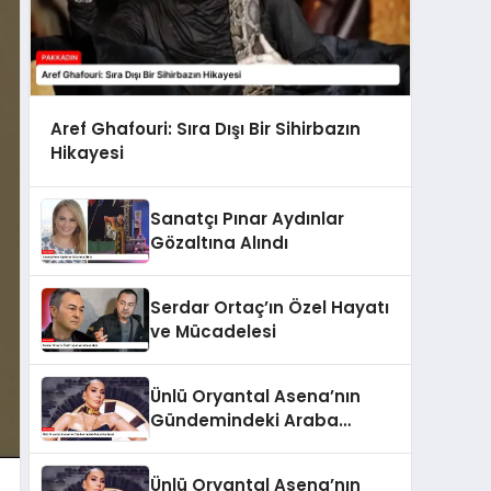
Aref Ghafouri: Sıra Dışı Bir Sihirbazın
Hikayesi
Sanatçı Pınar Aydınlar
Gözaltına Alındı
Serdar Ortaç’ın Özel Hayatı
ve Mücadelesi
Ünlü Oryantal Asena’nın
Gündemindeki Araba
Hediyesi
Ünlü Oryantal Asena’nın