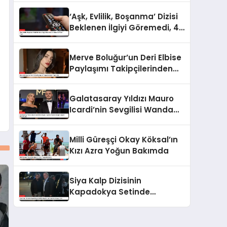
Hakkında Yurtdışına Çıkış
‘Aşk, Evlilik, Boşanma’ Dizisi
Yasağı
Beklenen İlgiyi Göremedi, 4.
Bölüm İle Final Yaptı
Merve Boluğur’un Deri Elbise
Paylaşımı Takipçilerinden
Tepki Aldı
Galatasaray Yıldızı Mauro
Icardi’nin Sevgilisi Wanda
Nara’nın Çılgın Doğum Günü
Partisi
Milli Güreşçi Okay Köksal’ın
Kızı Azra Yoğun Bakımda
Siya Kalp Dizisinin
Kapadokya Setinde
Oyuncular Arasında Kavga
Çıktı