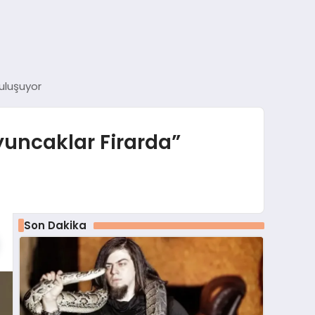
Buluşuyor
“Oyuncaklar Firarda”
Son Dakika