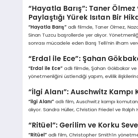
“Hayatla Barış”: Taner Ölmez 
Paylaştığı Yürek Isıtan Bir Hi
“Hayatla Barış”
adlı filmde, Taner Ölmez, Naza
Sinan Tuzcu başrollerde yer alıyor. Yönetmenliği
sonrası mücadele eden Barış Telli’nin ilham vere
“Erdal ile Ece”: Şahan Gökbak
“Erdal ile Ece”
adlı filmde, Şahan Gökbakar ve 
yönetmenliğini üstlendiği yapım, evlilik ilişkilerin
“İlgi Alanı”: Auschwitz Kampı
“İlgi Alanı”
adlı film, Auschwitz kampı komutan
alıyor. Sandra Hüller, Christian Friedel ve Ralph
“Ritüel”: Gerilim ve Korku Seve
“Ritüel”
adlı film, Christopher Smith’in yönetme