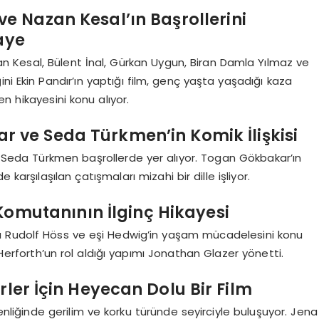
ve Nazan Kesal’ın Başrollerini
kaye
n Kesal, Bülent İnal, Gürkan Uygun, Biran Damla Yılmaz ve
ni Ekin Pandır’ın yaptığı film, genç yaşta yaşadığı kaza
n hikayesini konu alıyor.
ar ve Seda Türkmen’in Komik İlişkisi
Seda Türkmen başrollerde yer alıyor. Togan Gökbakar’ın
de karşılaşılan çatışmaları mizahi bir dille işliyor.
 Komutanının İlginç Hikayesi
ı Rudolf Höss ve eşi Hedwig’in yaşam mücadelesini konu
 Herforth’un rol aldığı yapımı Jonathan Glazer yönetti.
rler İçin Heyecan Dolu Bir Film
nliğinde gerilim ve korku türünde seyirciyle buluşuyor. Jena