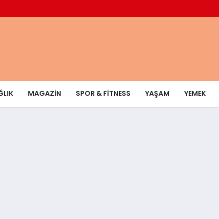
ĞLIK
MAGAZIN
SPOR & FITNESS
YAŞAM
YEMEK