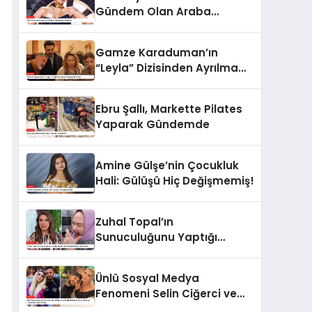
Gündem Olan Araba
Hediyesi
Gamze Karaduman’ın
“Leyla” Dizisinden Ayrılma
Nedeni Belli Oldu
Ebru Şallı, Markette Pilates
Yaparak Gündemde
Amine Gülşe’nin Çocukluk
Hali: Gülüşü Hiç Değişmemiş!
Zuhal Topal’ın
Sunuculuğunu Yaptığı
Yemekteyiz Programında
Olaylı Anlar!
Ünlü Sosyal Medya
Fenomeni Selin Ciğerci ve
Eski Eşi Gökhan Çıra