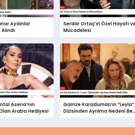
ınar Aydınlar
Serdar Ortaç’ın Özel Hayatı v
 Alındı
Mücadelesi
ntal Asena’nın
Gamze Karaduman’ın “Leyla”
lan Araba Hediyesi
Dizisinden Ayrılma Nedeni Bell
Oldu