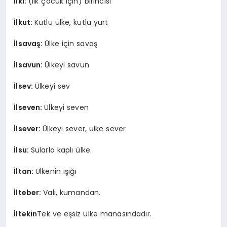
İlki:
(ilk çocuk için) birincisi
İlkut:
Kutlu ülke, kutlu yurt
İlsavaş:
Ülke için savaş
İlsavun:
Ülkeyi savun
İlsev:
Ülkeyi sev
İlseven:
Ülkeyi seven
İlsever:
Ülkeyi sever, ülke sever
İlsu:
Sularla kaplı ülke.
İltan:
Ülkenin ışığı
İlteber:
Vali, kumandan.
İltekin
Tek ve eşsiz ülke manasındadır.