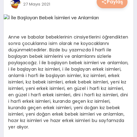
Paylaş
27 Mayıs 2021
YAŞAM
YEMEK
Anne ve babalar bebeklerinin cinsiyetlerini öğrendikten
KIMDIR?
sonra çocuklarına isim olarak ne koyacaklarını
düşünmektedirler. Bizde bu yazımızda
İ
harfi ile
HESAPLAMALAR
başlayan bebek isimlerini ve anlamlarını sizlerle
paylaşacağız. İ ile başlayan bebek isimleri ve anlamları,
i ile başlayan kız isimleri, i ile başlayan erkek isimleri,
anlamlı i harfi ile başlayan isimler, kız isimleri, erkek
isimleri, kız bebek isimleri, erkek bebek isimleri, yeni kız
isimleri, yeni erkek isimleri, en güzel i harfi kız isimleri,
en güzel i harfi erkek isimleri, dini i harfi kız isimleri, dini
i harfi erkek isimleri, kuranda geçen kız isimleri,
kuranda geçen erkek isimleri, yeni doğan kız bebek
isimleri, yeni doğan erkek bebek isimleri ve anlamları,
hazır kız isimleri ve hazır erkek isimleri bu sayfamızda
yer alıyor.