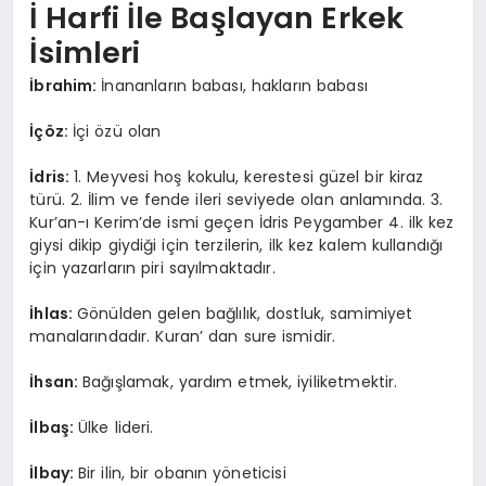
İ Harfi İle Başlayan Erkek
İsimleri
İbrahim:
İnananların babası, hakların babası
İçöz:
İçi özü olan
İdris:
1. Meyvesi hoş kokulu, kerestesi güzel bir kiraz
türü. 2. İlim ve fende ileri seviyede olan anlamında. 3.
Kur’an-ı Kerim’de ismi geçen İdris Peygamber 4. ilk kez
giysi dikip giydiği için terzilerin, ilk kez kalem kullandığı
için yazarların piri sayılmaktadır.
İhlas:
Gönülden gelen bağlılık, dostluk, samimiyet
manalarındadır. Kuran’ dan sure ismidir.
İhsan:
Bağışlamak, yardım etmek, iyiliketmektir.
İlbaş:
Ülke lideri.
İlbay:
Bir ilin, bir obanın yöneticisi