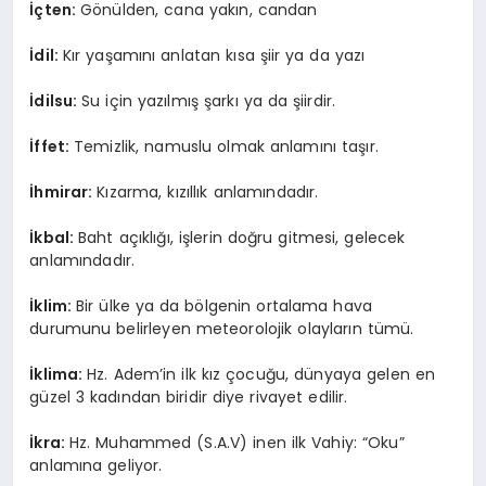
İçten:
Gönülden, cana yakın, candan
İdil:
Kır yaşamını anlatan kısa şiir ya da yazı
İdilsu:
Su için yazılmış şarkı ya da şiirdir.
İffet:
Temizlik, namuslu olmak anlamını taşır.
İhmirar:
Kızarma, kızıllık anlamındadır.
İkbal:
Baht açıklığı, işlerin doğru gitmesi, gelecek
anlamındadır.
İklim:
Bir ülke ya da bölgenin ortalama hava
durumunu belirleyen meteorolojik olayların tümü.
İklima:
Hz. Adem’in ilk kız çocuğu, dünyaya gelen en
güzel 3 kadından biridir diye rivayet edilir.
İkra:
Hz. Muhammed (S.A.V) inen ilk Vahiy: “Oku”
anlamına geliyor.