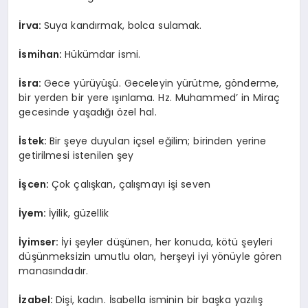
İrva:
Suya kandırmak, bolca sulamak.
İsmihan:
Hükümdar ismi.
İsra:
Gece yürüyüşü. Geceleyin yürütme, gönderme,
bir yerden bir yere ışınlama. Hz. Muhammed’ in Miraç
gecesinde yaşadığı özel hal.
İstek:
Bir şeye duyulan içsel eğilim; birinden yerine
getirilmesi istenilen şey
İşcen:
Çok çalışkan, çalışmayı işi seven
İyem:
İyilik, güzellik
İyimser:
İyi şeyler düşünen, her konuda, kötü şeyleri
düşünmeksizin umutlu olan, herşeyi iyi yönüyle gören
manasındadır.
İzabel:
Dişi, kadın. İsabella isminin bir başka yazılış