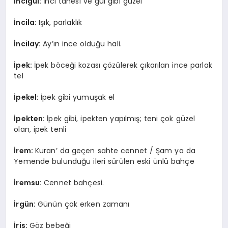
İncigül:
İnci tanesi ve gül gibi güzel
İncila:
Işık, parlaklık
İncilay:
Ay’ın ince olduğu hali.
İpek:
İpek böceği kozası çözülerek çıkarılan ince parlak
tel
İpekel:
İpek gibi yumuşak el
İpekten:
İpek gibi, ipekten yapılmış; teni çok güzel
olan, ipek tenli
İrem:
Kuran’ da geçen sahte cennet / Şam ya da
Yemende bulunduğu ileri sürülen eski ünlü bahçe
İremsu:
Cennet bahçesi.
İrgün:
Günün çok erken zamanı
İris:
Göz bebeği