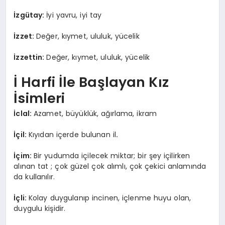
İzgütay:
İyi yavru, iyi tay
İzzet:
Değer, kıymet, ululuk, yücelik
İzzettin:
Değer, kıymet, ululuk, yücelik
İ Harfi İle Başlayan Kız
İsimleri
İclal:
Azamet, büyüklük, ağırlama, ikram
İçil:
Kıyıdan içerde bulunan il
.
İçim:
Bir yudumda içilecek miktar; bir şey içilirken
alınan tat ; çok güzel çok alımlı, çok çekici anlamında
da kullanılır.
İçli:
Kolay duygulanıp incinen, içlenme huyu olan,
duygulu kişidir.