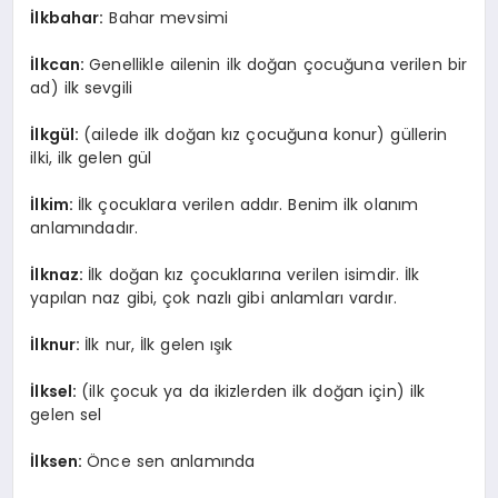
İlkbahar:
Bahar mevsimi
İlkcan:
Genellikle ailenin ilk doğan çocuğuna verilen bir
ad) ilk sevgili
İlkgül:
(ailede ilk doğan kız çocuğuna konur) güllerin
ilki, ilk gelen gül
İlkim:
İlk çocuklara verilen addır. Benim ilk olanım
anlamındadır.
İlknaz:
İlk doğan kız çocuklarına verilen isimdir. İlk
yapılan naz gibi, çok nazlı gibi anlamları vardır.
İlknur:
İlk nur, İlk gelen ışık
İlksel:
(ilk çocuk ya da ikizlerden ilk doğan için) ilk
gelen sel
İlksen:
Önce sen anlamında