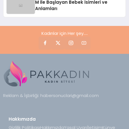
M İle Başlayan Bebek İsimleri ve
Anlamları
Kadınlar için Her şey.....
Reklam & İşbirliği:
habersonuclari@gmail.com
Hakkımızda
Gizlilik Politikası
Hakkımızda
Yasal Uyarı
İletişim
Künye