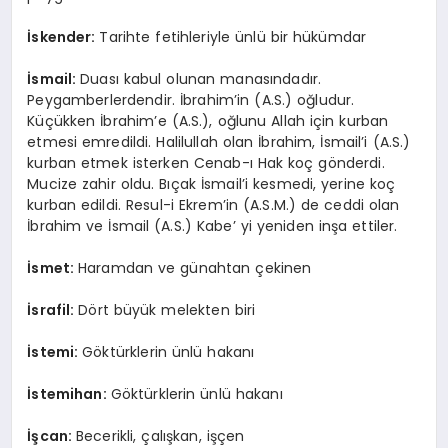
İskender:
Tarihte fetihleriyle ünlü bir hükümdar
İsmail:
Duası kabul olunan manasındadır.
Peygamberlerdendir. İbrahim’in (A.S.) oğludur.
Küçükken İbrahim’e (A.S.), oğlunu Allah için kurban
etmesi emredildi. Halilullah olan İbrahim, İsmail’i (A.S.)
kurban etmek isterken Cenab-ı Hak koç gönderdi.
Mucize zahir oldu. Bıçak İsmail’i kesmedi, yerine koç
kurban edildi. Resul-i Ekrem’in (A.S.M.) de ceddi olan
İbrahim ve İsmail (A.S.) Kabe’ yi yeniden inşa ettiler.
İsmet:
Haramdan ve günahtan çekinen
İsrafil:
Dört büyük melekten biri
İstemi:
Göktürklerin ünlü hakanı
İstemihan:
Göktürklerin ünlü hakanı
İşcan:
Becerikli, çalışkan, işçen