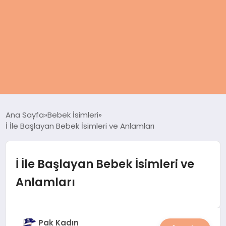
ANASAYFA
Ana Sayfa
Bebek İsimleri
İ İle Başlayan Bebek İsimleri ve Anlamları
KADIN
SAĞLIK
İ İle Başlayan Bebek İsimleri ve
Anlamları
MAGAZIN
SPOR & FITNESS
Pak Kadın