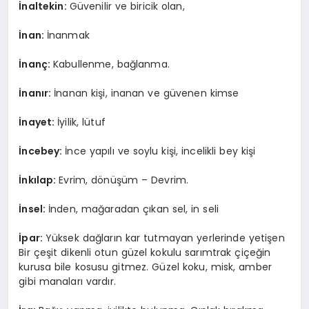
İnaltekin:
Güvenilir ve biricik olan,
İnan:
İnanmak
İnanç:
Kabullenme, bağlanma.
İnanır:
İnanan kişi, inanan ve güvenen kimse
İnayet:
İyilik, lütuf
İncebey:
İnce yapılı ve soylu kişi, incelikli bey kişi
İnkılap:
Evrim, dönüşüm – Devrim.
İnsel:
İnden, mağaradan çıkan sel, in seli
İpar:
Yüksek dağların kar tutmayan yerlerinde yetişen
Bir çeşit dikenli otun güzel kokulu sarımtrak çiçeğin
kurusa bile kosusu gitmez. Güzel koku, misk, amber
gibi manaları vardır.