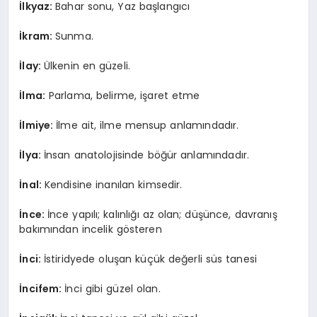
İlkyaz:
Bahar sonu, Yaz başlangıcı
İkram:
Sunma.
İlay:
Ülkenin en güzeli.
İlma:
Parlama, belirme, işaret etme
İlmiye:
İlme ait, ilme mensup anlamındadır.
İlya:
İnsan anatolojisinde böğür anlamındadır.
İnal:
Kendisine inanılan kimsedir.
İnce:
İnce yapılı; kalınlığı az olan; düşünce, davranış
bakımından incelik gösteren
İnci:
İstiridyede oluşan küçük değerli süs tanesi
İncifem:
İnci gibi güzel olan.