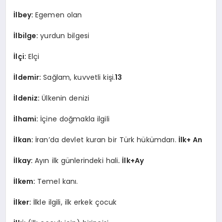
İlbey:
Egemen olan
İlbilge:
yurdun bilgesi
İlçi:
Elçi
İldemir:
Sağlam, kuvvetli kişi.
13
İldeniz:
Ülkenin denizi
İlhami:
İçine doğmakla ilgili
İlkan:
İran’da devlet kuran bir Türk hükümdarı.
İlk+ An
İlkay:
Ayın ilk günlerindeki hali
. İlk+Ay
İlkem:
Temel kanı.
İlker:
İlkle ilgili, ilk erkek çocuk