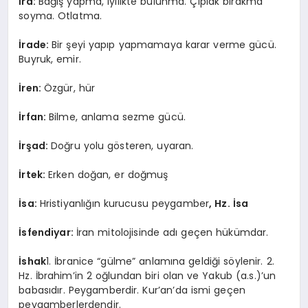
İra:
Bağış yapma, iyilikte bulunma. Çıplak bırakma
soyma. Otlatma.
İrade:
Bir şeyi yapıp yapmamaya karar verme gücü.
Buyruk, emir.
İren:
Özgür, hür
İrfan:
Bilme, anlama sezme gücü.
İrşad:
Doğru yolu gösteren, uyaran.
İrtek:
Erken doğan, er doğmuş
İsa:
Hristiyanlığın kurucusu peygamber
, Hz. İsa
İsfendiyar:
İran mitolojisinde adı geçen hükümdar.
İshak
1. İbranice “gülme” anlamına geldiği söylenir. 2.
Hz. İbrahim’in 2 oğlundan biri olan ve Yakub (a.s.)’un
babasıdır. Peygamberdir. Kur’an’da ismi geçen
peygamberlerdendir.