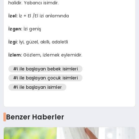
halidir. Yabancı isimdir.
İzel:
İz + El /El izi anlamında
İzgen:
İzi geniş
İzgi:
İyi, güzel, akıllı, adaletli
İzlem:
Gözlem, izlemek eylemidir.
#i ile başlayan bebek isimleri
#i ile başlayan çocuk isimleri
#i ile başlayan isimler
Benzer Haberler