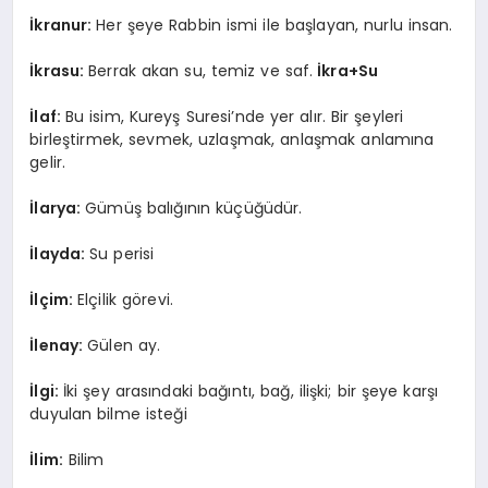
İkranur:
Her şeye Rabbin ismi ile başlayan, nurlu insan.
İkrasu:
Berrak akan su, temiz ve saf.
İkra+Su
İlaf:
Bu isim, Kureyş Suresi’nde yer alır. Bir şeyleri
birleştirmek, sevmek, uzlaşmak, anlaşmak anlamına
gelir.
İlarya:
Gümüş balığının küçüğüdür.
İlayda:
Su perisi
İlçim:
Elçilik görevi.
İlenay:
Gülen ay.
İlgi:
İki şey arasındaki bağıntı, bağ, ilişki; bir şeye karşı
duyulan bilme isteği
İlim:
Bilim