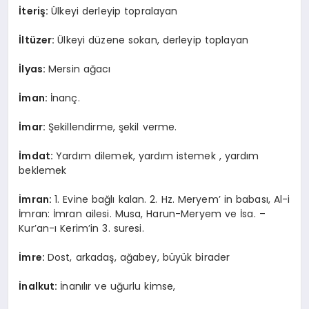
İteriş:
Ülkeyi derleyip topralayan
İltüzer:
Ülkeyi düzene sokan, derleyip toplayan
İlyas:
Mersin ağacı
İman:
İnanç.
İmar:
Şekillendirme, şekil verme.
İmdat:
Yardım dilemek, yardım istemek , yardım
beklemek
İmran:
1. Evine bağlı kalan. 2. Hz. Meryem’ in babası, Al-i
İmran: İmran ailesi. Musa, Harun-Meryem ve İsa. –
Kur’an-ı Kerim’in 3. suresi.
İmre:
Dost, arkadaş, ağabey, büyük birader
İnalkut:
İnanılır ve uğurlu kimse,