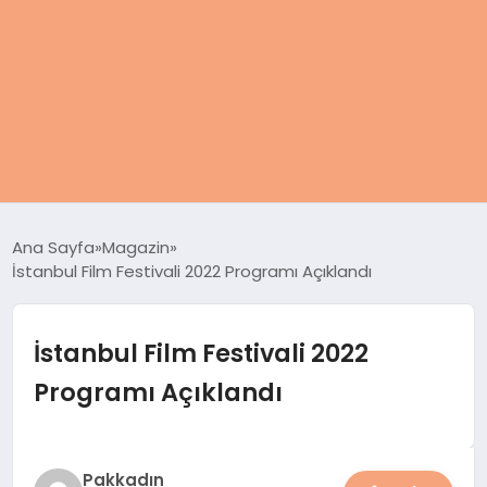
ANASAYFA
Ana Sayfa
Magazin
İstanbul Film Festivali 2022 Programı Açıklandı
KADIN
SAĞLIK
İstanbul Film Festivali 2022
Programı Açıklandı
MAGAZIN
SPOR & FITNESS
Pakkadın