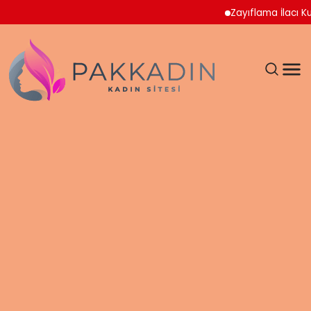
Zayıflama İlacı Kullana