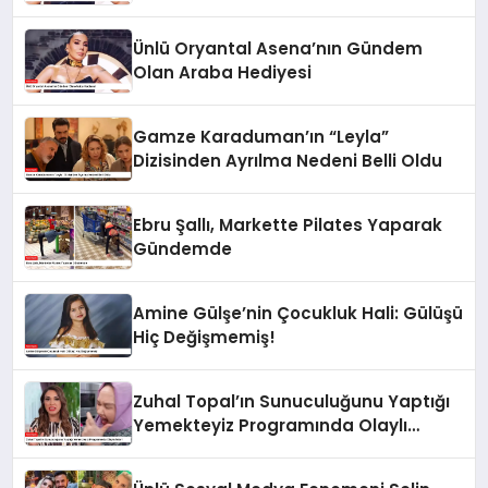
Ünlü Oryantal Asena’nın Gündem
Olan Araba Hediyesi
Gamze Karaduman’ın “Leyla”
Dizisinden Ayrılma Nedeni Belli Oldu
Ebru Şallı, Markette Pilates Yaparak
Gündemde
Amine Gülşe’nin Çocukluk Hali: Gülüşü
Hiç Değişmemiş!
Zuhal Topal’ın Sunuculuğunu Yaptığı
Yemekteyiz Programında Olaylı
Anlar!