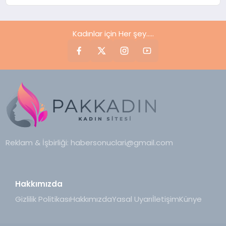
Çıktı
Kadınlar için Her şey.....
Reklam & İşbirliği:
habersonuclari@gmail.com
Hakkımızda
Gizlilik Politikası
Hakkımızda
Yasal Uyarı
İletişim
Künye