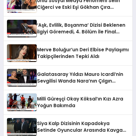
Ünlü Sosyal Medya Fenomeni Selin
Ciğerci ve Eski Eşi Gökhan Çıra
Hakkında Yurtdışına Çıkış Yasağı
‘Aşk, Evlilik, Boşanma’ Dizisi Beklenen
İlgiyi Göremedi, 4. Bölüm İle Final
Yaptı
Merve Boluğur’un Deri Elbise Paylaşımı
Takipçilerinden Tepki Aldı
Galatasaray Yıldızı Mauro Icardi’nin
Sevgilisi Wanda Nara’nın Çılgın
Doğum Günü Partisi
Milli Güreşçi Okay Köksal’ın Kızı Azra
Yoğun Bakımda
Siya Kalp Dizisinin Kapadokya
Setinde Oyuncular Arasında Kavga