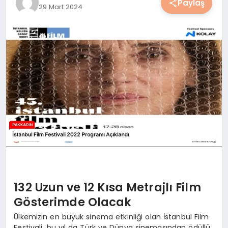
Paylaş
29 Mart 2024
YAŞAM
YEMEK
KIMDIR?
HESAPLAMALAR
132 Uzun ve 12 Kısa Metrajlı Film
Gösterimde Olacak
Ülkemizin en büyük sinema etkinliği olan İstanbul Film
Festivali, bu yıl da Türk ve Dünya sinemasından ödüllü